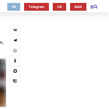
VK
Telegram
OK
MAX
»,