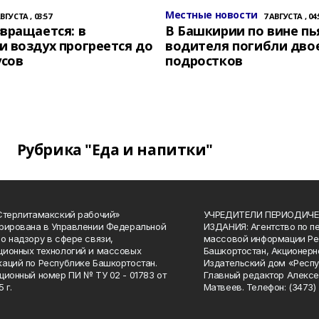
Местные новости
АВГУСТА , 03:57
7 АВГУСТА , 04:
вращается: в
В Башкирии по вине пь
 воздух прогреется до
водителя погибли дво
усов
подростков
Рубрика "Еда и напитки"
Стерлитамакский рабочий»
УЧРЕДИТЕЛИ ПЕРИОДИЧЕ
рирована в Управлении Федеральной
ИЗДАНИЯ: Агентство по п
о надзору в сфере связи,
массовой информации Ре
ионных технологий и массовых
Башкортостан, Акционерн
аций по Республике Башкортостан.
Издательский дом «Респу
ционный номер ПИ № ТУ 02 - 01783 от
Главный редактор Алексе
 г.
Матвеев. Телефон: (3473) 