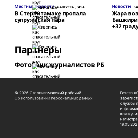
Местные новости
Новости
6 АВГУСТА , 04:54
6 
В Стерлитамаке пропала
Жара воз
супружеская пара
Башкирии
+32 град
Партнеры
Фотобанк журналистов РБ
© 2026 Стерлитамакский рабочий
Газета «
Об использовании персональных данных
зарегист
службы п
информац
коммуник
Регистра
19.05.2025