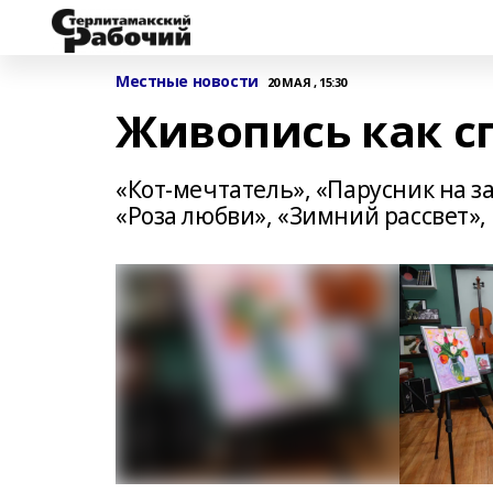
Местные новости
20 МАЯ , 15:30
Живопись как с
«Кот-мечтатель», «Парусник на з
«Роза любви», «Зимний рассвет»,