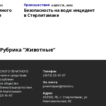
Происшествия
54
6 АВГУСТА , 04:50
яного
Безопасность на воде: инцидент
е
в Стерлитамаке
Рубрика "Животные"
СКОГО ПЕЧАТНОГО
Телефон
ечати и средствам
(3473) 25-01-57
спублики
Эл. почта
ое общество
priemnajasr@rbsmi.ru
блика Башкортостан».
й Анатольевич
Адрес
25-14-67.
453126, РБ, г. Стерлитамак, ул.
Комсомольская, 82