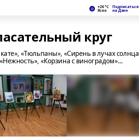
+26 °С
Подписаться
Ясно
на Дзен
пасательный круг
акате», «Тюльпаны», «Сирень в лучах солнца
 «Нежность», «Корзина с виноградом»…