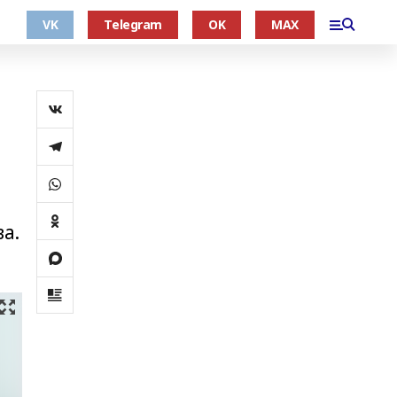
VK
Telegram
OK
MAX
а.