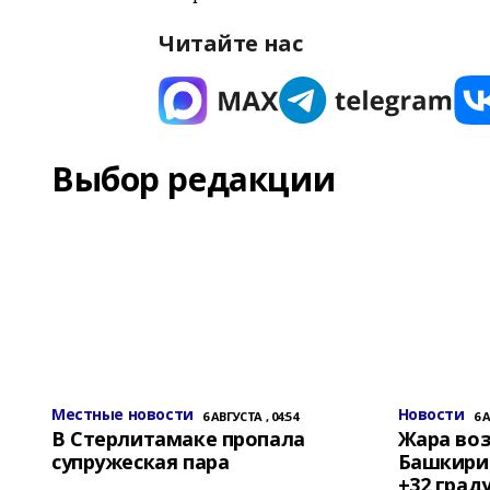
Читайте нас
Выбор редакции
Местные новости
Новости
6 АВГУСТА , 04:54
6 
В Стерлитамаке пропала
Жара воз
супружеская пара
Башкирии
+32 град