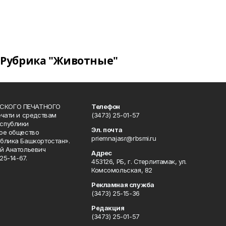
Рубрика "Животные"
СКОГО ПЕЧАТНОГО
Телефон
ечати и средствам
(3473) 25-01-57
спублики
Эл. почта
ое общество
priemnajasr@rbsmi.ru
блика Башкортостан».
й Анатольевич
Адрес
25-14-67.
453126, РБ, г. Стерлитамак, ул.
Комсомольская, 82
Рекламная служба
(3473) 25-15-36
Редакция
(3473) 25-01-57