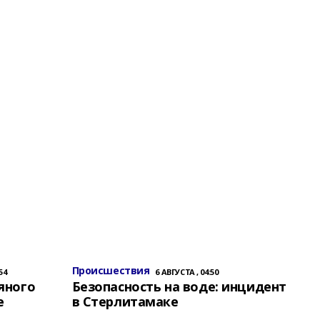
Происшествия
54
6 АВГУСТА , 04:50
яного
Безопасность на воде: инцидент
е
в Стерлитамаке