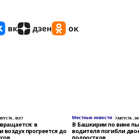
Местные новости
АВГУСТА , 03:57
7 АВГУСТА , 04:
вращается: в
В Башкирии по вине пь
 воздух прогреется до
водителя погибли дво
усов
подростков