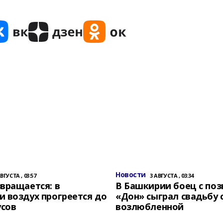
Новости
АВГУСТА , 03:57
3 АВГУСТА , 03:34
вращается: в
В Башкирии боец с по
 воздух прогреется до
«Дон» сыграл свадьбу 
усов
возлюбленной