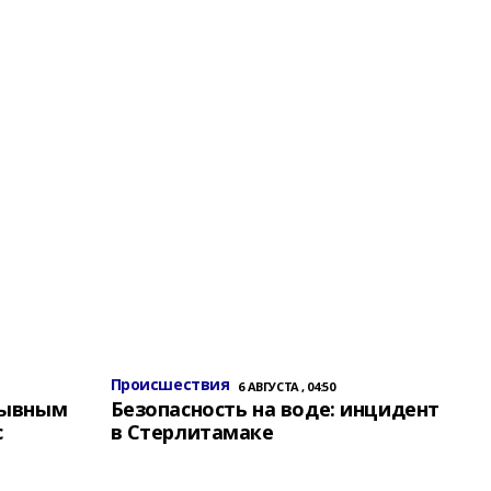
Происшествия
6 АВГУСТА , 04:50
зывным
Безопасность на воде: инцидент
с
в Стерлитамаке