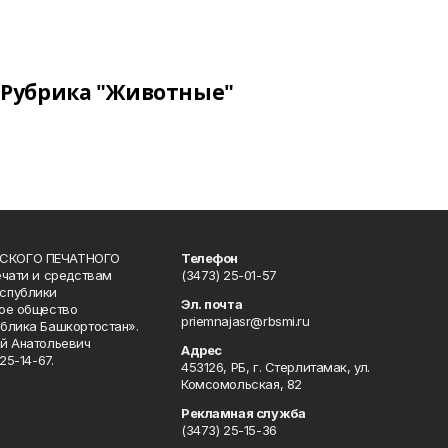
Рубрика "Животные"
СКОГО ПЕЧАТНОГО
Телефон
ечати и средствам
(3473) 25-01-57
спублики
Эл. почта
ое общество
priemnajasr@rbsmi.ru
блика Башкортостан».
й Анатольевич
Адрес
25-14-67.
453126, РБ, г. Стерлитамак, ул.
Комсомольская, 82
Рекламная служба
(3473) 25-15-36