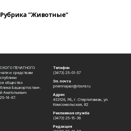
Рубрика "Животные"
СКОГО ПЕЧАТНОГО
Телефон
ечати и средствам
(3473) 25-01-57
спублики
Эл. почта
ое общество
priemnajasr@rbsmi.ru
блика Башкортостан».
й Анатольевич
Адрес
25-14-67.
453126, РБ, г. Стерлитамак, ул.
Комсомольская, 82
Рекламная служба
(3473) 25-15-36
Редакция