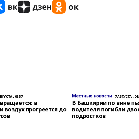
Местные новости
АВГУСТА , 03:57
7 АВГУСТА , 04:
вращается: в
В Башкирии по вине пь
 воздух прогреется до
водителя погибли дво
усов
подростков