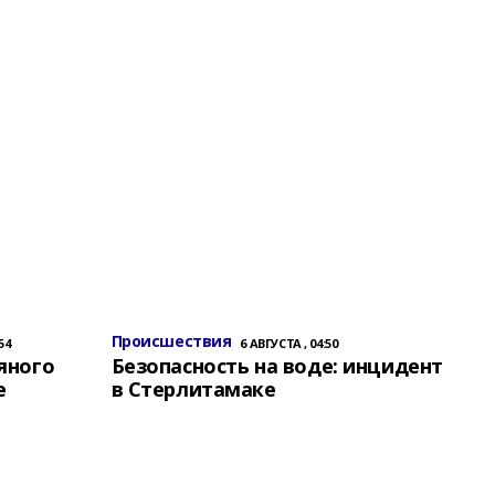
Происшествия
54
6 АВГУСТА , 04:50
яного
Безопасность на воде: инцидент
е
в Стерлитамаке