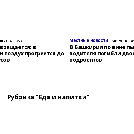
Местные новости
АВГУСТА , 03:57
7 АВГУСТА , 04:
вращается: в
В Башкирии по вине пь
 воздух прогреется до
водителя погибли дво
усов
подростков
Рубрика "Еда и напитки"