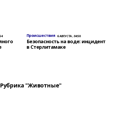
Происшествия
54
6 АВГУСТА , 04:50
яного
Безопасность на воде: инцидент
е
в Стерлитамаке
Рубрика "Животные"