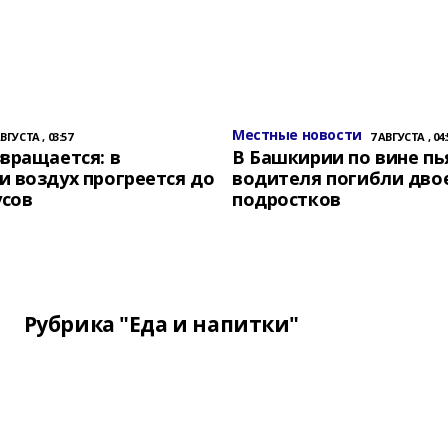
Местные новости
АВГУСТА , 03:57
7 АВГУСТА , 04:
вращается: в
В Башкирии по вине пь
 воздух прогреется до
водителя погибли дво
усов
подростков
Рубрика "Еда и напитки"