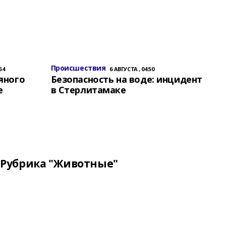
Происшествия
54
6 АВГУСТА , 04:50
яного
Безопасность на воде: инцидент
е
в Стерлитамаке
Рубрика "Животные"