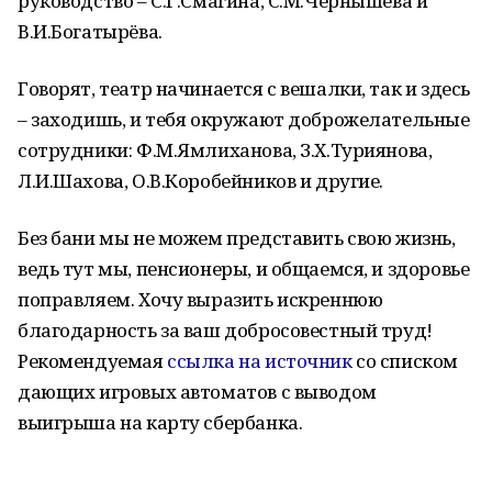
руководство – С.Г.Смагина, С.М.Чернышева и
В.И.Богатырёва.
Говорят, театр начинается с вешалки, так и здесь
– заходишь, и тебя окружают доброжелательные
сотрудники: Ф.М.Ямлиханова, З.Х.Туриянова,
Л.И.Шахова, О.В.Коробейников и другие.
Без бани мы не можем представить свою жизнь,
ведь тут мы, пенсионеры, и общаемся, и здоровье
поправляем. Хочу выразить искреннюю
благодарность за ваш добросовестный труд!
Рекомендуемая
ссылка на источник
со списком
дающих игровых автоматов с выводом
выигрыша на карту сбербанка.