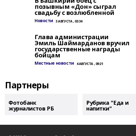
В Башкирии боец с
позывным «Дон» сыграл
свадьбу с возлюбленной
Новости
3 АВГУСТА , 03:34
Глава администрации
Эмиль Шаймарданов вручил
государственные награды
бойцам
Местные новости
4 АВГУСТА , 09:21
Партнеры
Фотобанк
Рубрика "Еда и
журналистов РБ
напитки"