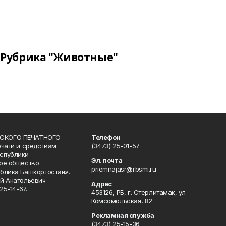
Рубрика "Животные"
СКОГО ПЕЧАТНОГО
Телефон
ечати и средствам
(3473) 25-01-57
спублики
Эл. почта
ое общество
priemnajasr@rbsmi.ru
блика Башкортостан».
й Анатольевич
Адрес
25-14-67.
453126, РБ, г. Стерлитамак, ул.
Комсомольская, 82
Рекламная служба
(3473) 25-15-36