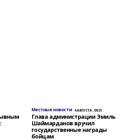
Местные новости
4 АВГУСТА , 09:21
зывным
Глава администрации Эмиль
с
Шаймарданов вручил
государственные награды
бойцам