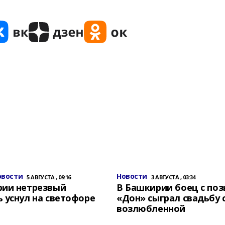
овости
Новости
5 АВГУСТА , 09:16
3 АВГУСТА , 03:34
рии нетрезвый
В Башкирии боец с по
 уснул на светофоре
«Дон» сыграл свадьбу 
возлюбленной