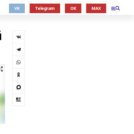
VK
Telegram
OK
MAX
й