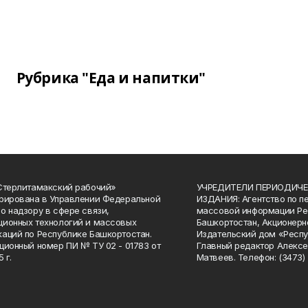
Рубрика "Еда и напитки"
Стерлитамакский рабочий»
УЧРЕДИТЕЛИ ПЕРИОДИЧЕ
рирована в Управлении Федеральной
ИЗДАНИЯ: Агентство по п
о надзору в сфере связи,
массовой информации Ре
ионных технологий и массовых
Башкортостан, Акционерн
аций по Республике Башкортостан.
Издательский дом «Респу
ционный номер ПИ № ТУ 02 - 01783 от
Главный редактор Алексе
 г.
Матвеев. Телефон: (3473) 