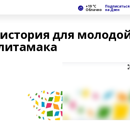
+19 °С
Подписаться
Облачно
на Дзен
история для молодо
рлитамака