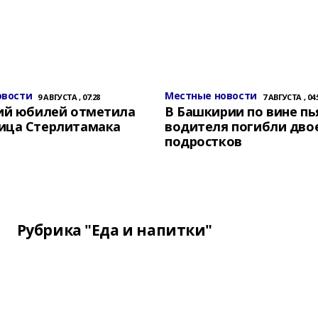
овости
Местные новости
9 АВГУСТА , 07:28
7 АВГУСТА , 04:
ний юбилей отметила
В Башкирии по вине пь
ица Стерлитамака
водителя погибли дво
подростков
Рубрика "Еда и напитки"