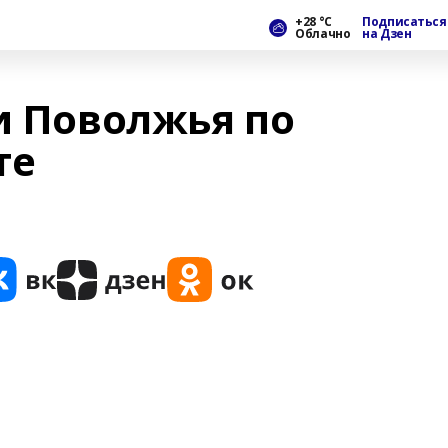
+28 °С
Подписаться
Облачно
на Дзен
и Поволжья по
те