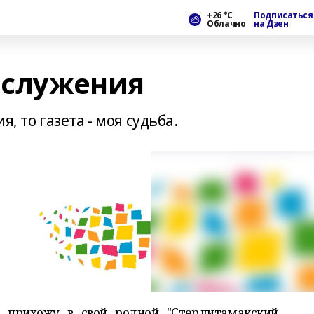
+26 °С
Подписаться
Облачно
на Дзен
и служения
, то газета - моя судьба.
 прихожу в свой родной "Стерлитамакский