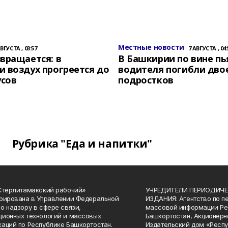
Местные новости
АВГУСТА , 03:57
7 АВГУСТА , 04:
вращается: в
В Башкирии по вине пь
 воздух прогреется до
водителя погибли дво
усов
подростков
Рубрика "Еда и напитки"
Стерлитамакский рабочий»
УЧРЕДИТЕЛИ ПЕРИОДИЧЕ
рирована в Управлении Федеральной
ИЗДАНИЯ: Агентство по п
о надзору в сфере связи,
массовой информации Ре
ионных технологий и массовых
Башкортостан, Акционерн
аций по Республике Башкортостан.
Издательский дом «Респу