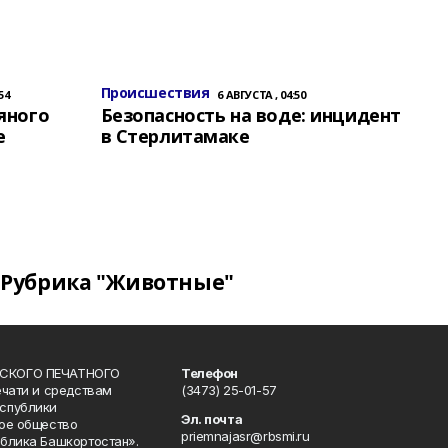
Происшествия
54
6 АВГУСТА , 04:50
яного
Безопасность на воде: инцидент
е
в Стерлитамаке
Рубрика "Животные"
СКОГО ПЕЧАТНОГО
Телефон
ечати и средствам
(3473) 25-01-57
спублики
Эл. почта
ое общество
priemnajasr@rbsmi.ru
блика Башкортостан».