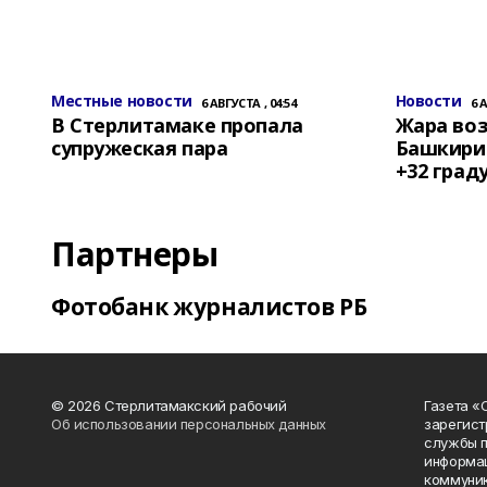
Местные новости
Новости
6 АВГУСТА , 04:54
6 
В Стерлитамаке пропала
Жара воз
супружеская пара
Башкирии
+32 град
Партнеры
Фотобанк журналистов РБ
© 2026 Стерлитамакский рабочий
Газета «
Об использовании персональных данных
зарегист
службы п
информац
коммуник