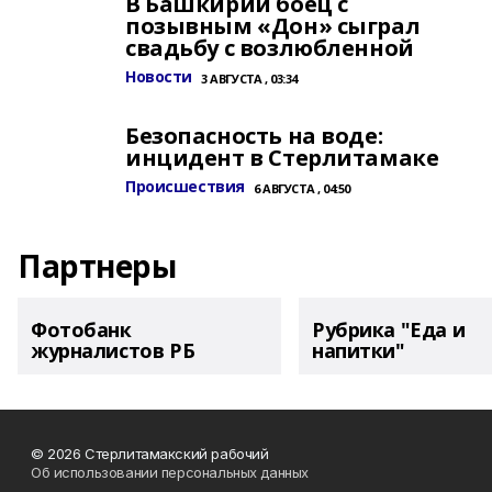
В Башкирии боец с
позывным «Дон» сыграл
свадьбу с возлюбленной
Новости
3 АВГУСТА , 03:34
Безопасность на воде:
инцидент в Стерлитамаке
Происшествия
6 АВГУСТА , 04:50
Партнеры
Фотобанк
Рубрика "Еда и
журналистов РБ
напитки"
© 2026 Стерлитамакский рабочий
Об использовании персональных данных