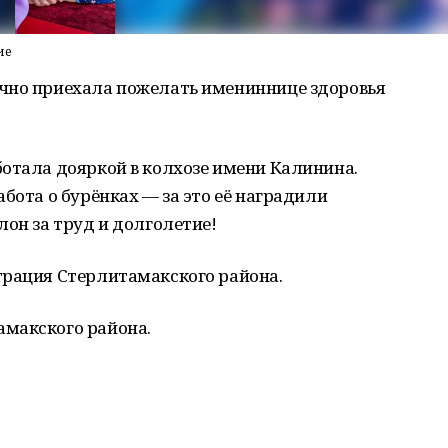
ие
чно приехала пожелать имениннице здоровья
отала дояркой в колхозе имени Калинина.
бота о бурёнках — за это её наградили
лон за труд и долголетие!
трация Стерлитамакского района.
макского района.