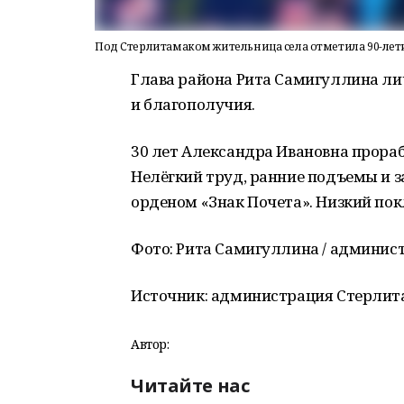
Под Стерлитамаком жительница села отметила 90-лет
Глава района Рита Самигуллина ли
и благополучия.
30 лет Александра Ивановна прораб
Нелёгкий труд, ранние подъемы и за
орденом «Знак Почета». Низкий пок
Фото: Рита Самигуллина / админис
Источник: администрация Стерлита
Автор:
Читайте нас