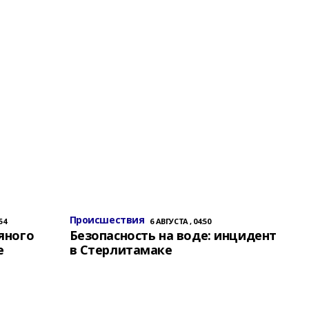
Происшествия
54
6 АВГУСТА , 04:50
яного
Безопасность на воде: инцидент
е
в Стерлитамаке