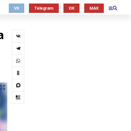
VK
Telegram
OK
MAX
а