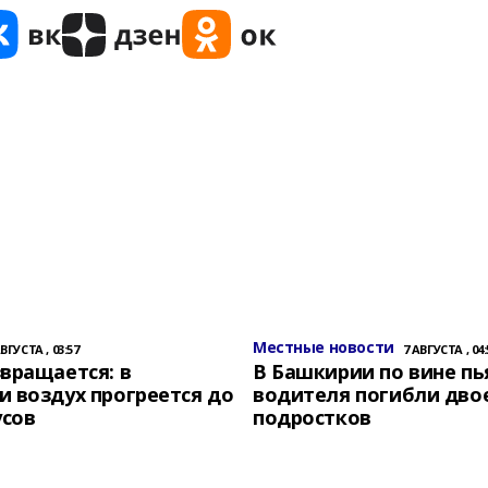
Местные новости
АВГУСТА , 03:57
7 АВГУСТА , 04:
вращается: в
В Башкирии по вине пь
 воздух прогреется до
водителя погибли дво
усов
подростков