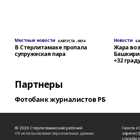
Местные новости
Новости
6 АВГУСТА , 04:54
6 
В Стерлитамаке пропала
Жара воз
супружеская пара
Башкирии
+32 град
Партнеры
Фотобанк журналистов РБ
© 2026 Стерлитамакский рабочий
Газета «
Об использовании персональных данных
зарегист
службы п