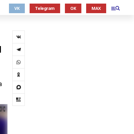
VK
Telegram
OK
MAX
и
и
а