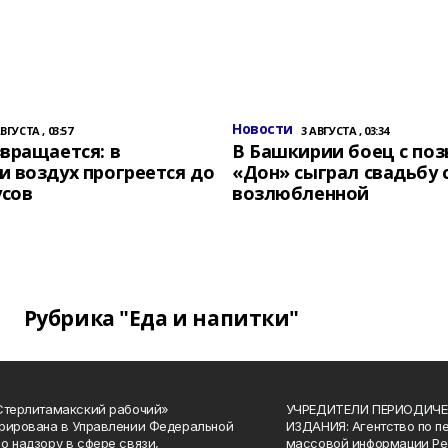
Новости
АВГУСТА , 03:57
3 АВГУСТА , 03:34
вращается: в
В Башкирии боец с по
 воздух прогреется до
«Дон» сыграл свадьбу 
усов
возлюбленной
Рубрика "Еда и напитки"
Стерлитамакский рабочий»
УЧРЕДИТЕЛИ ПЕРИОДИЧЕ
рирована в Управлении Федеральной
ИЗДАНИЯ: Агентство по п
о надзору в сфере связи,
массовой информации Ре