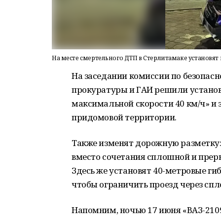
На месте смертельного ДТП в Стерлитамаке установят
На заседании комиссии по безопас
прокуратуры и ГАИ решили устано
максимальной скорости 40 км/ч» и 
придомовой территории.
Также изменят дорожную разметку: 
вместо сочетания сплошной и прер
Здесь же установят 40-метровые ги
чтобы ограничить проезд через сп
Напомним, ночью 17 июня «ВАЗ-210