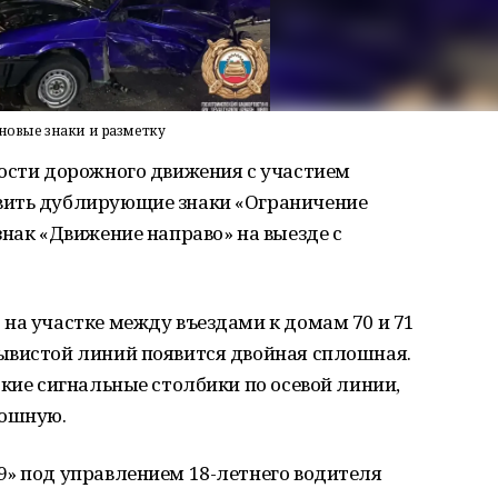
 новые знаки и разметку
ности дорожного движения с участием
вить дублирующие знаки «Ограничение
знак «Движение направо» на выезде с
на участке между въездами к домам 70 и 71
ывистой линий появится двойная сплошная.
бкие сигнальные столбики по осевой линии,
лошную.
9» под управлением 18-летнего водителя