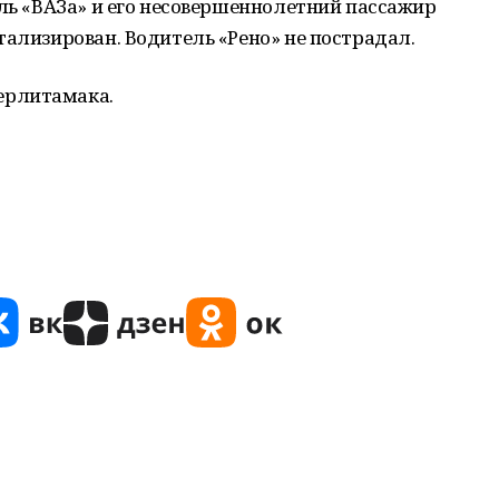
ель «ВАЗа» и его несовершеннолетний пассажир
тализирован. Водитель «Рено» не пострадал.
ерлитамака.