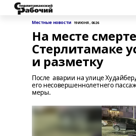
Местные новости
19 ИЮНЯ , 06:26
На месте смерте
Стерлитамаке у
и разметку
После аварии на улице Худайбер
его несовершеннолетнего пасса
меры.