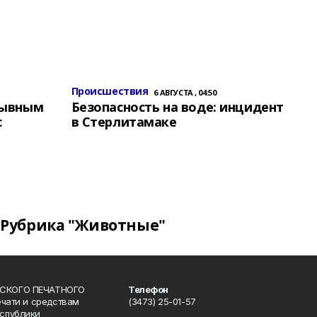
Происшествия
6 АВГУСТА , 04:50
зывным
Безопасность на воде: инцидент
с
в Стерлитамаке
Рубрика "Животные"
СКОГО ПЕЧАТНОГО
Телефон
ечати и средствам
(3473) 25-01-57
спублики