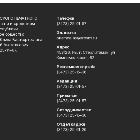
СКОГО ПЕЧАТНОГО
Телефон
ечати и средствам
(3473) 25-01-57
спублики
Эл. почта
ое общество
priemnajasr@rbsmi.ru
блика Башкортостан».
й Анатольевич
Адрес
25-14-67.
453126, РБ, г. Стерлитамак, ул.
Комсомольская, 82
Рекламная служба
(3473) 25-15-36
Редакция
(3473) 25-01-57
Приемная
(3473) 25-01-57
Сотрудничество
(3473) 25-15-36
Отдел кадров
(3473) 25-61-29