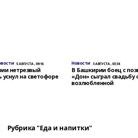
овости
Новости
5 АВГУСТА , 09:16
3 АВГУСТА , 03:34
рии нетрезвый
В Башкирии боец с по
 уснул на светофоре
«Дон» сыграл свадьбу 
возлюбленной
Рубрика "Еда и напитки"