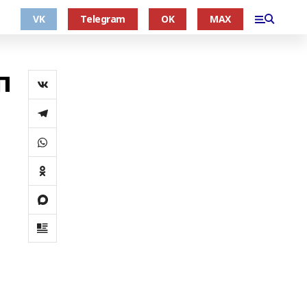
VK
Telegram
OK
MAX
п