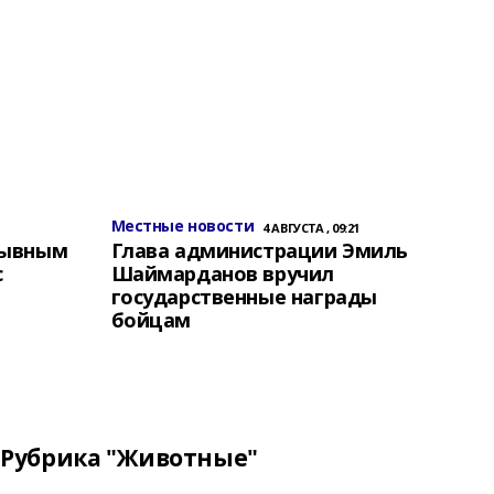
Местные новости
4 АВГУСТА , 09:21
зывным
Глава администрации Эмиль
с
Шаймарданов вручил
государственные награды
бойцам
Рубрика "Животные"