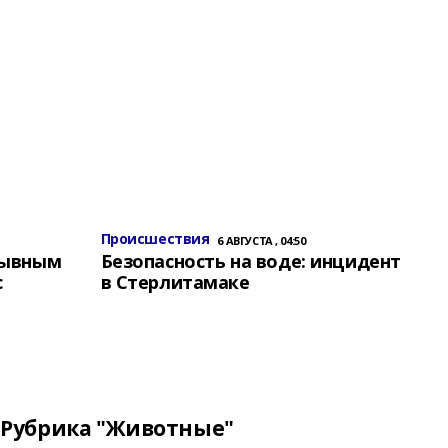
Происшествия
6 АВГУСТА , 04:50
зывным
Безопасность на воде: инцидент
с
в Стерлитамаке
Рубрика "Животные"