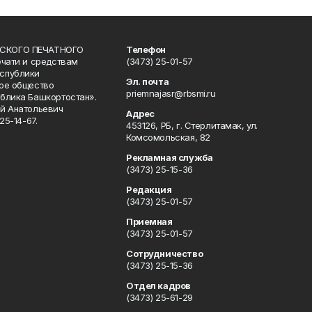
СКОГО ПЕЧАТНОГО
Телефон
ечати и средствам
(3473) 25-01-57
спублики
Эл. почта
ое общество
priemnajasr@rbsmi.ru
блика Башкортостан».
й Анатольевич
Адрес
25-14-67.
453126, РБ, г. Стерлитамак, ул.
Комсомольская, 82
Рекламная служба
(3473) 25-15-36
Редакция
(3473) 25-01-57
Приемная
(3473) 25-01-57
Сотрудничество
(3473) 25-15-36
Отдел кадров
(3473) 25-61-29