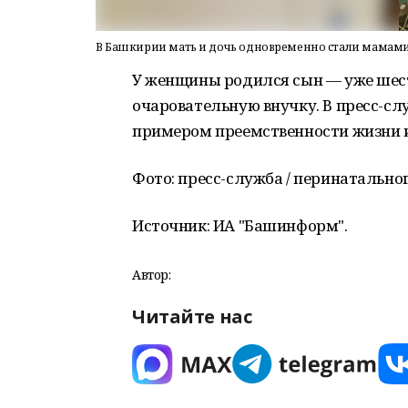
В Башкирии мать и дочь одновременно стали мамам
У женщины родился сын — уже шесто
очаровательную внучку. В пресс-сл
примером преемственности жизни и
Фото: пресс-служба / перинатально
Источник: ИА "Башинформ".
Автор:
Читайте нас