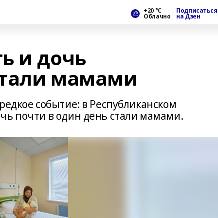
+20 °С
Подписаться
Облачно
на Дзен
ь и дочь
стали мамами
редкое событие: в Республиканском
чь почти в один день стали мамами.