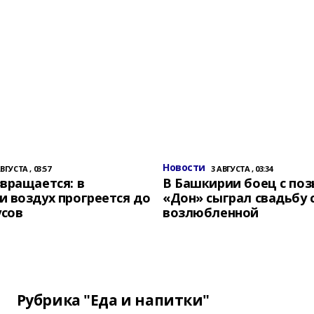
Новости
АВГУСТА , 03:57
3 АВГУСТА , 03:34
вращается: в
В Башкирии боец с по
 воздух прогреется до
«Дон» сыграл свадьбу 
усов
возлюбленной
Рубрика "Еда и напитки"