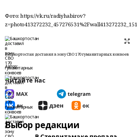
Фото: https://vk.ru/radiyhabirov?
z=photo413272232_457276531%2Fwall413272232_15
Башкортостан доставил в зону СВО 170 гуманитарных конвоев
Автор:
Читайте нас
Выбор редакции
В Стерлитамаке пропала