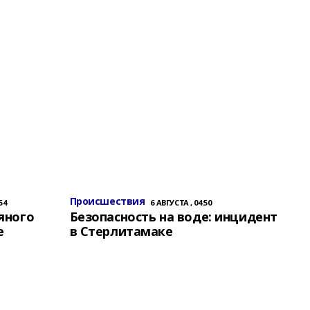
Происшествия
54
6 АВГУСТА , 04:50
яного
Безопасность на воде: инцидент
е
в Стерлитамаке