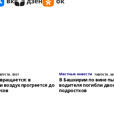
Местные новости
АВГУСТА , 03:57
7 АВГУСТА , 04:
вращается: в
В Башкирии по вине пь
 воздух прогреется до
водителя погибли дво
усов
подростков