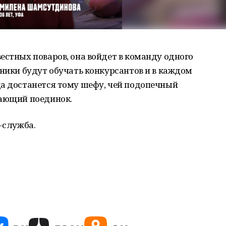
естных поваров, она войдет в команду одного
вники будут обучать конкурсантов и в каждом
да достанется тому шефу, чей подопечный
шающий поединок.
-служба.