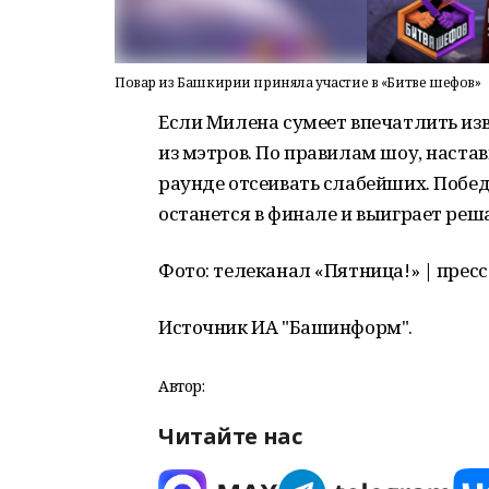
Повар из Башкирии приняла участие в «Битве шефов»
Если Милена сумеет впечатлить изв
из мэтров. По правилам шоу, наста
раунде отсеивать слабейших. Побе
останется в финале и выиграет ре
Фото: телеканал «Пятница!» | пресс
Источник ИА "Башинформ".
Автор:
Читайте нас