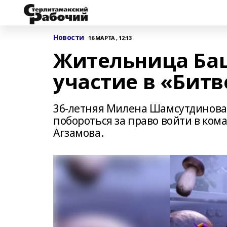
Новости
16 МАРТА , 12:13
Жительница Ба
участие в «Бит
36-летняя Милена Шамсутдинова 
побороться за право войти в ком
Агзамова.