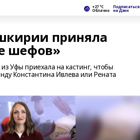
+27 °С
Подписаться
Облачно
на Дзен
шкирии приняла
ве шефов»
из Уфы приехала на кастинг, чтобы
анду Константина Ивлева или Рената