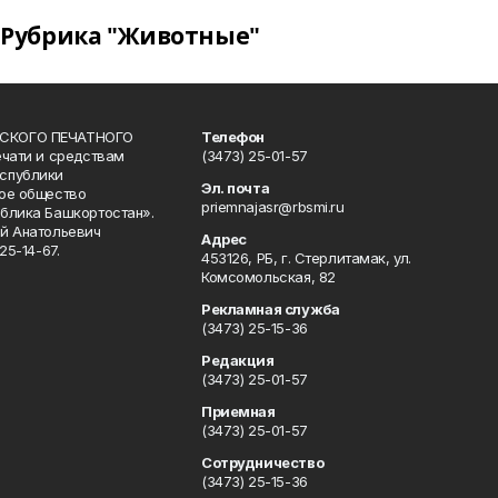
Рубрика "Животные"
СКОГО ПЕЧАТНОГО
Телефон
ечати и средствам
(3473) 25-01-57
спублики
Эл. почта
ое общество
priemnajasr@rbsmi.ru
блика Башкортостан».
й Анатольевич
Адрес
25-14-67.
453126, РБ, г. Стерлитамак, ул.
Комсомольская, 82
Рекламная служба
(3473) 25-15-36
Редакция
(3473) 25-01-57
Приемная
(3473) 25-01-57
Сотрудничество
(3473) 25-15-36