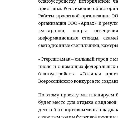
благоустро
й
ству
исторической ча
пристань». Речь именно об историч
Работы п
роек
т
ной организации
ОО
организ
а
ция
ООО «Арцах». В резуль
кустарники, оп
о
ры освещени
информационные стенды, ск
а
ме
светод
и
одные светильники, камер
«
Стерлитамак
–
сильный город с м
числе и с помощью федерал
ь
ных 
благоустройства
«
Соляная пр
и
с
Всероссийского конкурса
по
создан
По этому проекту мы план
ируем 
будет место для отдыха
с видовой 
детской и спортивными площа
д
кам
с каждым г
о
дом будет вс
ё
лучше и 