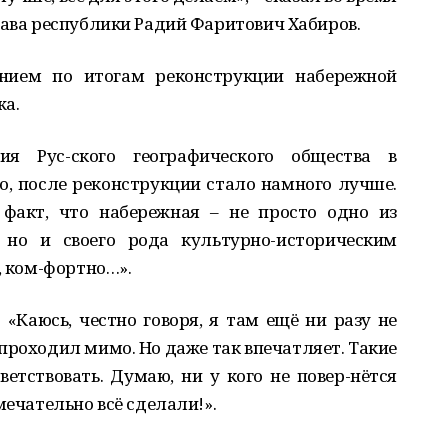
лава республики Радий Ф
а
ритович Хаб
и
ров.
н
и
ем по итогам реконструкции набережной
жа.
ия Рус-ского географического общества в
о, п
о
сле реконструкции стало намного лучше.
 факт, что набережная – не просто одно из
но и своего рода культурно-историческим
, ком-фортно…».
 «Каюсь, честно говоря, я там ещё ни разу не
 проходил мимо. Но даже так впечатляет. Такие
етствовать. Думаю, ни у кого не повер-нётся
мечательно всё сделали!».