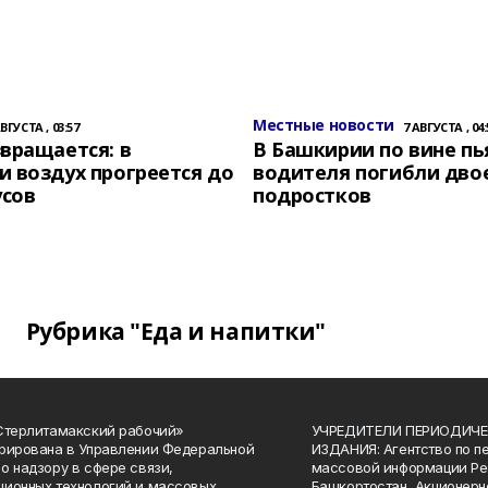
Местные новости
АВГУСТА , 03:57
7 АВГУСТА , 04:
вращается: в
В Башкирии по вине пь
 воздух прогреется до
водителя погибли дво
усов
подростков
Рубрика "Еда и напитки"
Стерлитамакский рабочий»
УЧРЕДИТЕЛИ ПЕРИОДИЧЕ
рирована в Управлении Федеральной
ИЗДАНИЯ: Агентство по п
о надзору в сфере связи,
массовой информации Ре
ионных технологий и массовых
Башкортостан, Акционерн