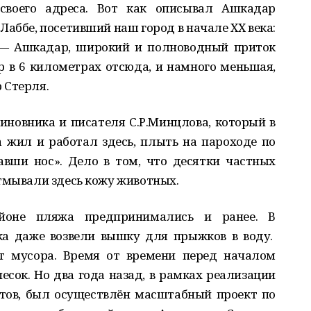
воего адреса. Вот как описывал Ашкадар
Лаббе, п
о
сетивший наш город в начале ХХ века:
 — Ашк
а
дар, широкий и полноводный приток
р в 6 к
и
лометрах отсюда, и намного меньшая,
 Стерля.
иновника и писателя С.Р.Минцлова, к
о
торый в
а жил и работал здесь, плыть на парох
о
де по
авши нос». Дело в том, что десятки ч
а
стных
тмывали здесь кож
у
живо
т
ных.
айоне пляжа предпринимались и ранее.
В
ка даже во
з
вели вышку для прыжков в воду.
 мусора. Время от времени перед началом
есок. Но два года назад
,
в рамках
реализации
тов, был осущес
т
вл
ё
н масштабн
ый
про
ект
по