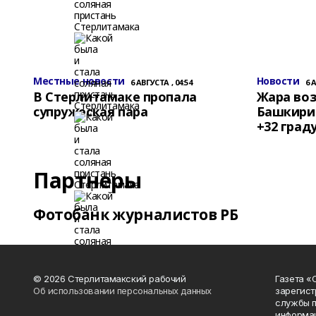
Местные новости
Новости
6 АВГУСТА , 04:54
6 
В Стерлитамаке пропала
Жара воз
супружеская пара
Башкирии
+32 град
Партнеры
Фотобанк журналистов РБ
© 2026 Стерлитамакский рабочий
Газета «
Об использовании персональных данных
зарегист
службы п
информац