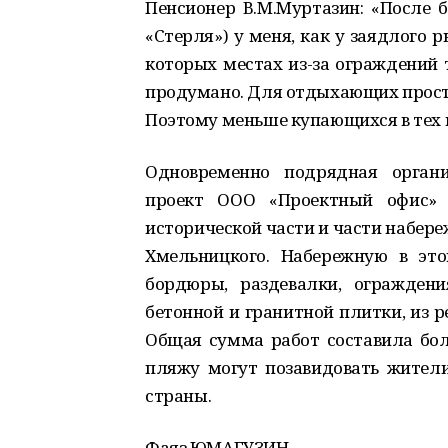
Пенсионер В.М.Муртазин: «После б
«Стерля») у меня, как у заядлого 
которых местах из-за ограждений т
продумано. Для отдыхающих просто
Поэтому меньше купающихся в тех 
Одновременно подрядная органи
проект
ООО «Проектный офис» 
истор
и
ческой части и
части
набере
Хмельни
ц
кого. Набережную в эт
борд
ю
ры, разд
е
валки, ограждени
бетонной и грани
т
ной плитки, из р
Общая сумма работ составила
бол
пляжу могут п
о
завидовать жител
стр
а
ны.
Фаяз ЮМАГУЗИН