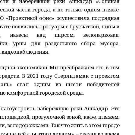
сти и набере
ж
ной реки Ашкадар «Соляная
еской части гор
о
да, а не только одно
м
пляж
е
.
О «Проектный офис» осуществила подрядная
тате появились троту
а
ры с брусчаткой, липы и
я, навесы над пирсом, вел
о
парковки,
йки
,
урны для раздельного сбора мус
о
ра,
ы видеонабл
ю
дения.
ощной экономикой. Мы преображаем его, в том
средств. В 2021 году Стерлитамак с проектом
тань
»
стал одним из шести победителей
и
ю
комфортной городской среды.
благоустроить набережную реки Ашкадар
. Это
площадкой, прогулочной зоной, кафе, пляжем,
и, ве
л
одорожками. Так что жить в этом городе
лучше, вс
ё
для этого делаем
», – сказал во время