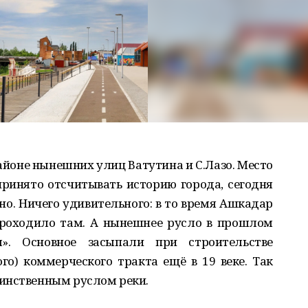
районе нынешн
их
улиц Ватутина и С.Лазо. Место
ринято отсчитывать историю города, с
е
годня
но. Ничего удивительного: в то время А
ш
кадар
роходило
там. А нынешнее русло в пр
о
шлом
». Основное засыпали при строительс
т
ве
ого) комме
р
ческого тракта ещё в 19 веке. Так
инс
т
венным руслом реки.