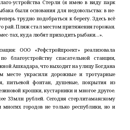
лаго-устройства Стерли (я имею в виду парк
рыбака были основания для недовольства: в не-
еперь трудно подобраться к берегу. Здесь всё
 рай. Пляж стал местом притяжения горожан.
мес-тах, куда любят приходить рыб
а
ки…».
з
а
ция: ООО «Рефстройпроект» реализ
о
вала
по благ
о
устройству
с
пасательной станции
,
жной Ашк
а
дар
а
, что выходит на улицу Богдана
ом месте украсили дорожные и тротуарные
я, питьевой фонтан, д
у
шевые, покрытия из
езиновой крошки, куста
р
ники и многое другое.
ее
33
млн
рубл
ей
.
С
е
годня стерлитамакскому
и многих горо
д
ов не только республики, но и