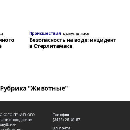
Происшествия
54
6 АВГУСТА , 04:50
яного
Безопасность на воде: инцидент
е
в Стерлитамаке
Рубрика "Животные"
СКОГО ПЕЧАТНОГО
Телефон
ечати и средствам
(3473) 25-01-57
спублики
Эл. почта
ое общество