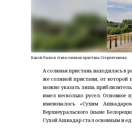
Какой была и стала соляная пристань Стерлитамака
А соляная пристань находилась в 
же
соляной пристани, от
которой
п
можно указать лишь приблизител
ь
имел несколько русел.
О
сно
в
ное
п
именовалось «Сухим Ашкадаром
Верхнеуральского (ныне Белорецк
Сухой Ашкадар стал основным и ед