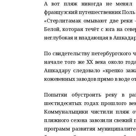
А вот пляж никогда не менял с
фра
н
цузский путешественник Поль 
«
Стерлитамак омывают две реки
Б
е
лой, которая теч
ё
т с юга на севе
н
е
глубокая и впадающая в Ашкадар
По свидетельству петербургского ч
начале того же ХХ века около г
о
д
Ашкадару следовало «крепко з
а
ж
кожевенных заводов прямо в в
о
де о
Попытки обустроить реку в р
ше
с
тидесятых годах прошлого ве
Комм
у
нальщики чистили пляж от
пляжного с
е
зона завозили свежий п
программ развития муниципалите