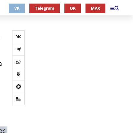
VK
Telegram
OK
MAX
ь
а