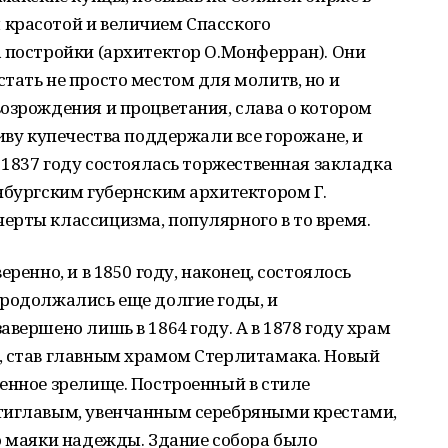
красотой и величием Спасского
 постройки (архитектор О.Монферран). Они
тать не просто местом для молитв, но и
озрождения и процветания, слава о котором
иву купечества поддержали все горожане, и
В 1837 году состоялась торжественная закладка
нбургским губернским архитектором Г.
ерты классицизма, популярного в то время.
ренно, и в 1850 году, наконец, состоялось
продолжались еще долгие годы, и
вершено лишь в 1864 году. А в 1878 году храм
, став главным храмом Стерлитамака. Новый
енное зрелище. Построенный в стиле
тиглавым, увенчанным серебряными крестами,
о маяки надежды. Здание собора было