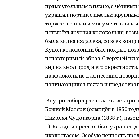
прямоугольным в плане, с чёткими 
украшал портик с шестью круглы
торжественный и монументальный 
четырёхъярусная колокольня, возв
была видна издалека, со всех концо
Купол колокольни был покрыт позол
неповторимый образ. С верхней п
вид на весь город и его окрестнос
на колокольню для несения дозорно
начинающийся пожар и предотврат
Внутри собора располагались три п
Божией Матери (освящён в 1850 году
Николая Чудотворца (1838 г.), левом 
г.). Каждый престол был украшен
иконостасом. Особую ценность пре