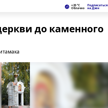
+20 °С
Подписаться
Облачно
на Дзен
церкви до каменного
литамака