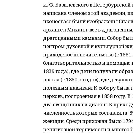
И. Ф. Базилевского в Петербургской
написана членом этой академии, и
иконостасе были изображены Спасит
архангел Михаил, все в драгоценны
драгоценными камнями. Собор был 
центром духовной и культурной жиз
приходское попечительство (с 1881 
благотворительностью и помощью 
1839 года), где дети получали обра
школа (с 1860-х годов), где девушк
полезным навыкам. К собору была
церковь, построенная в 1858 году. В
два священника и диакон. К приход
численность которых составляла 89
женщин. Среди прихожан было 1794 
религиозной терпимости и многообр