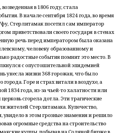
 возведенная в 1806 году, стала
бытия. В начале сентября 1824 года, во время
 Уфу, Стерлитамак посетил сам император
ргом приветствовали своего государя в стенах
венную речь перед императором была оказана
левскому, человеку образованному и
лько радостные события помнит это место. В
олкнулся с опустошительной эпидемией
нь унесла жизни 368 горожан, что было
города. Горе и страх витали в воздухе, а
ой 1834 года, из-за чьей-то халатности или
 церковь сгорела дотла. Эти трагические
ли жителей Стерлитамака. Купечество,
, увидело в этом грозные знамения и решило
вовав огромные средства на строительство
амакские купцы, побывав на Соляной бирже в