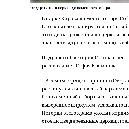
От деревянной церкви до каменного собора
В парке Кирова на месте алтаря Со
Её открытие планируется на 4 нояб
этот день Православная церковь вс
знак благодарности за помощь в из
Подробно об истории Собора в чес
рассказывает София Касьянова:
– В самом сердце старинного Стерл
раскинулся живописный парк имени
белокаменный собор в честь иконы 
выверенное циркулем, указывало на
История этого храма уходит корнями
стояли две деревянные церкви, пр