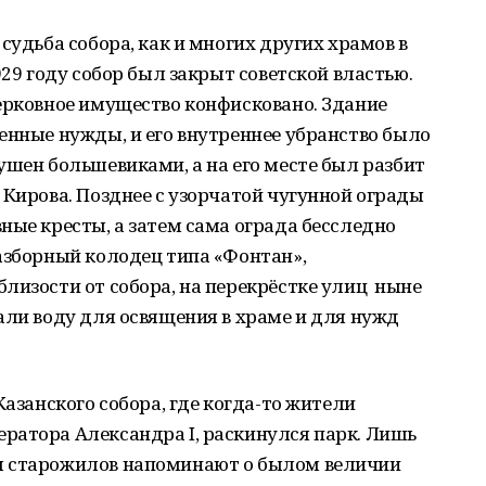
судьба собора, как и многих других храмов в
929 году собор был закрыт советской властью.
ерковное имущество конфисковано. Здание
енные нужды, и его внутреннее убранство было
ушен большевиками, а на его месте был разбит
 Кирова. Позднее с узорчатой чугунной ограды
ные кресты, а затем сама ограда бесследно
азборный колодец типа «Фонтан»,
лизости от собора, на перекрёстке улиц ныне
али воду для освящения в храме и для нужд
азанского собора, где когда-то жители
ратора Александра I, раскинулся парк. Лишь
я старожилов напоминают о былом величии