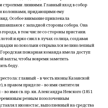
и строгими линиями. Главный вход в собор
ми колоннами, придающими ему
вид. Особое внимание привлекала
ышавшаяся с западной стороны собора. Она
в города, в том числе со стороны пристани.
отой и ярко сиял в лучах солнца, создавая
лощадки колокольни открывался великолепный
ти. Городская пожарная команда имела доступ
й вахты, чтобы вовремя заметить
ить беду.
рестола: главный – в честь иконы Казанской
), в правом приделе – во имя святителя
– во имя св. пр. кн. Александра Невского (1851
 деревянным резным позолоченным
дставлял иконостас, выполненный на средства