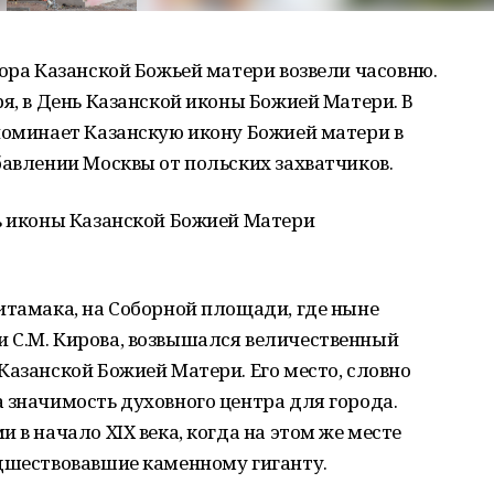
бора Казанской Божьей матери возвели часовню.
ря, в День Казанской иконы Божией Матери. В
поминает Казанскую икону Божией матери в
бавлении Москвы от польских захватчиков.
ть иконы Казанской Божией Матери
итамака, на Соборной площади, где ныне
 С.М. Кирова, возвышался величественный
Казанской Божией Матери. Его место, словно
 значимость духовного центра для города.
 в начало XIX века, когда на этом же месте
едшествовавшие каменному гиганту.