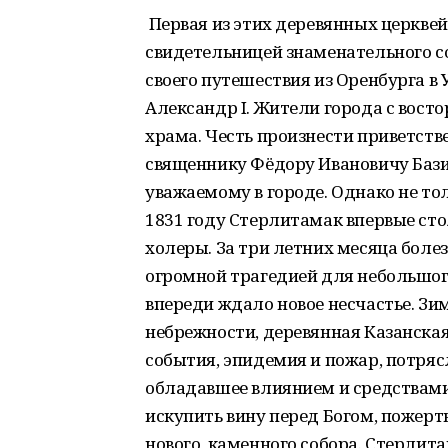
Первая из этих деревянных церквей,
свидетельницей знаменательного со
своего путешествия из Оренбурга в
Александр I. Жители города с восто
храма. Честь произнести приветст
священнику Фёдору Ивановичу Бази
уважаемому в городе. Однако не то
1831 году Стерлитамак впервые ст
холеры. За три летних месяца болез
огромной трагедией для небольшого 
впереди ждало новое несчастье. Зим
небрежности, деревянная Казанская
события, эпидемия и пожар, потряс
обладавшее влиянием и средствами
искупить вину перед Богом, пожерт
нового, каменного собора. Стерлит