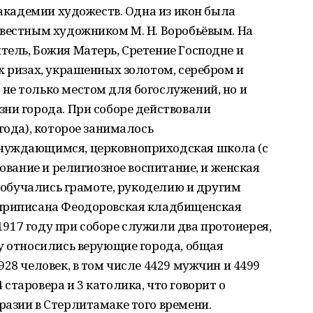
 академии художеств. Одна из икон была
звестным художником М. Н. Воробьёвым. На
ель, Божия Матерь, Сретение Господне и
х ризах, украшенных золотом, серебром и
не только местом для богослужений, но и
ни города. При соборе действовали
года), которое занималось
нуждающимся, церковноприходская школа (с
зование и религиозное воспитание, и женская
и обучались грамоте, рукоделию и другим
 приписана Феодоровская кладбищенская
 1917 году при соборе служили два протоиерея,
у относились верующие города, общая
28 человек, в том числе 4429 мужчин и 4499
старовера и 3 католика, что говорит о
азии в Стерлитамаке того времени.