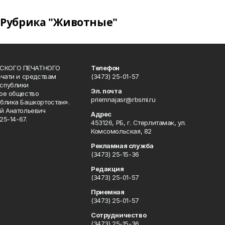
Рубрика "Животные"
СКОГО ПЕЧАТНОГО
Телефон
ечати и средствам
(3473) 25-01-57
спублики
Эл. почта
ое общество
priemnajasr@rbsmi.ru
блика Башкортостан».
й Анатольевич
Адрес
25-14-67.
453126, РБ, г. Стерлитамак, ул.
Комсомольская, 82
Рекламная служба
(3473) 25-15-36
Редакция
(3473) 25-01-57
Приемная
(3473) 25-01-57
Сотрудничество
(3473) 25-15-36