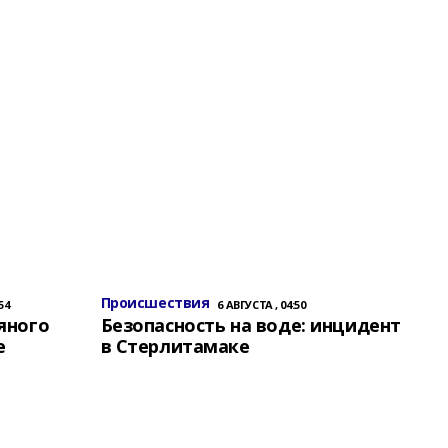
Происшествия
54
6 АВГУСТА , 04:50
яного
Безопасность на воде: инцидент
е
в Стерлитамаке