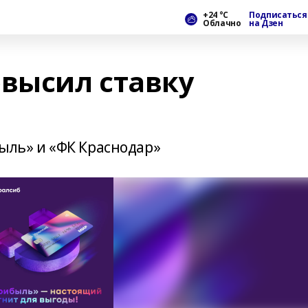
+24 °С
Подписаться
Облачно
на Дзен
овысил ставку
быль» и «ФК Краснодар»