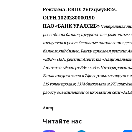
Реклама. ERID: 2Vtzqwy5R2s.
ОГРН 1020280000190
ПАО «БАНК УРАЛСИБ»
(генеральная лиц
российских банков, предоставляя розничным
продуктов и услуг. Основные направления дея
банковский бизнес. Банку присвоен рейтинг А
«ВВВ+» (RU), рейтинг Агентства «Национальные
Агентства «Эксперт РА» «ruА-». Интегрированн
Банка представлена в 7 федеральных округах и 
215 точек продаж, 1374 банкомата и 275 платё
работу объединённой банкоматной сети «ATLAS
Автор:
Читайте нас