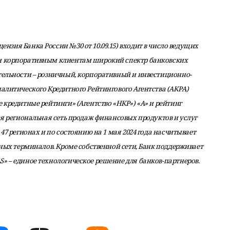
ензия Банка России №30 от 10.09.15) входит в число ведущих
 и корпоративным клиентам широкий спектр банковских
тельности – розничный, корпоративный и инвестиционно-
налитического Кредитного Рейтингового Агентства (АКРА)
 кредитные рейтинги» (Агентство «НКР») «А» и рейтинг
ая региональная сеть продаж финансовых продуктов и услуг
47 регионах и по состоянию на 1 мая 2024 года насчитывает
жных терминалов. Кроме собственной сети, Банк поддерживает
» – единое технологическое решение для банков-партнеров.