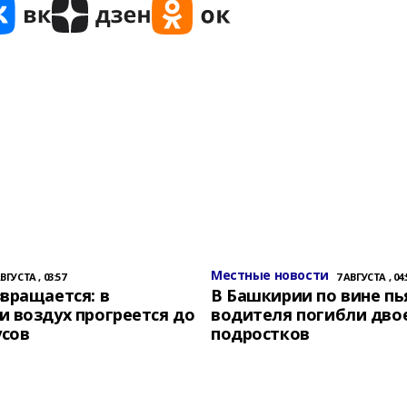
Местные новости
АВГУСТА , 03:57
7 АВГУСТА , 04:
вращается: в
В Башкирии по вине пь
 воздух прогреется до
водителя погибли дво
усов
подростков