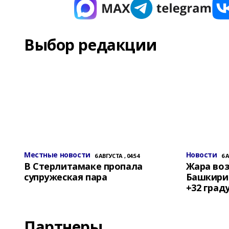
Выбор редакции
Местные новости
Новости
6 АВГУСТА , 04:54
6 
В Стерлитамаке пропала
Жара воз
супружеская пара
Башкирии
+32 град
Партнеры