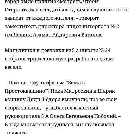
город было приятно смотреть, чтобы
Стерлитамак всегда был одним из лучших. И это
зависит от каждого жителя, – говорит
заместитель директора лицея-интерната № 2
им.Ленина Азамат Айдарович Вагапов.
Мальчишки и девчонки из 5 а школы № 24
собрали три мешка мусора, работалось им
весело.
– Помните мультфильм "Зима в
Простоквашино"? Пока Матроскин и Шарик
машину Дяди Фёдора выручали, про ве свои
ссоры забыли, – улыбается классный
руководитель 5 А Олеся Евгеньевна Побочий. –
Когда мы вместе трудимся, мы становимся
дружнее.