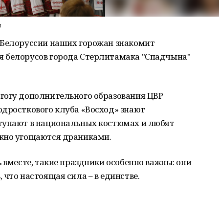
и
 Белоруссии наших горожан знакомит
я белорусов города Стерлитамака "Спадчына"
гогу дополнительного образования ЦВР
одросткового клуба «Восход» знают
тупают в национальных костюмах и любят
ужно угощаются драниками.
 вместе, такие праздники особенно важны: они
 что настоящая сила – в единстве.