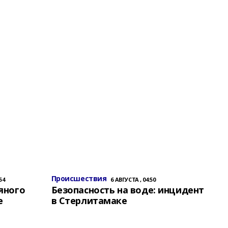
Происшествия
54
6 АВГУСТА , 04:50
яного
Безопасность на воде: инцидент
е
в Стерлитамаке