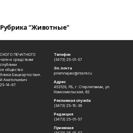
Рубрика "Животные"
СКОГО ПЕЧАТНОГО
Телефон
ечати и средствам
(3473) 25-01-57
спублики
Эл. почта
ое общество
priemnajasr@rbsmi.ru
блика Башкортостан».
й Анатольевич
Адрес
25-14-67.
453126, РБ, г. Стерлитамак, ул.
Комсомольская, 82
Рекламная служба
(3473) 25-15-36
Редакция
(3473) 25-01-57
Приемная
(3473) 25-01-57