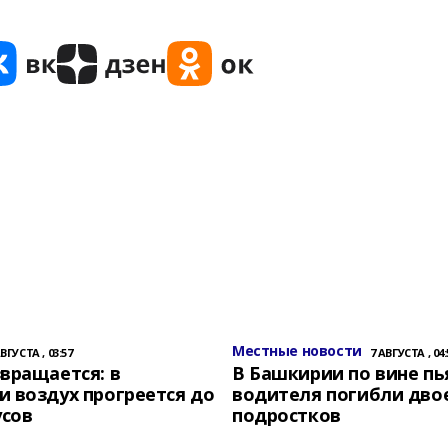
Местные новости
АВГУСТА , 03:57
7 АВГУСТА , 04:
вращается: в
В Башкирии по вине пь
 воздух прогреется до
водителя погибли дво
усов
подростков