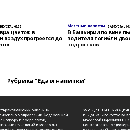
Местные новости
АВГУСТА , 03:57
7 АВГУСТА , 04:
вращается: в
В Башкирии по вине пь
 воздух прогреется до
водителя погибли дво
усов
подростков
Рубрика "Еда и напитки"
Стерлитамакский рабочий»
УЧРЕДИТЕЛИ ПЕРИОДИЧЕ
рирована в Управлении Федеральной
ИЗДАНИЯ: Агентство по п
о надзору в сфере связи,
массовой информации Ре
ионных технологий и массовых
Башкортостан, Акционерн
аций по Республике Башкортостан.
Издательский дом «Респу