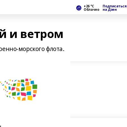
+26 °С
Подписаться
Облачно
на Дзен
й и ветром
оенно-морского флота.
а.