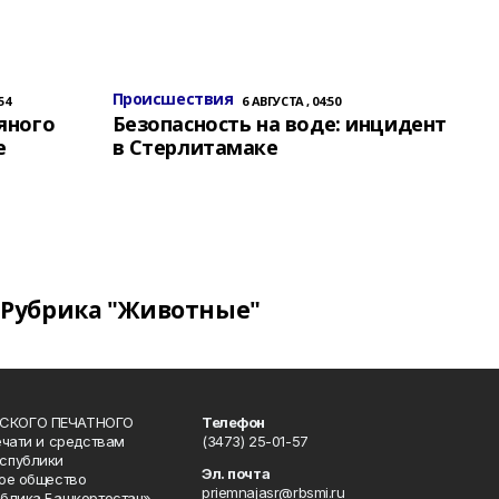
Происшествия
54
6 АВГУСТА , 04:50
яного
Безопасность на воде: инцидент
е
в Стерлитамаке
Рубрика "Животные"
СКОГО ПЕЧАТНОГО
Телефон
ечати и средствам
(3473) 25-01-57
спублики
Эл. почта
ое общество
priemnajasr@rbsmi.ru
блика Башкортостан».