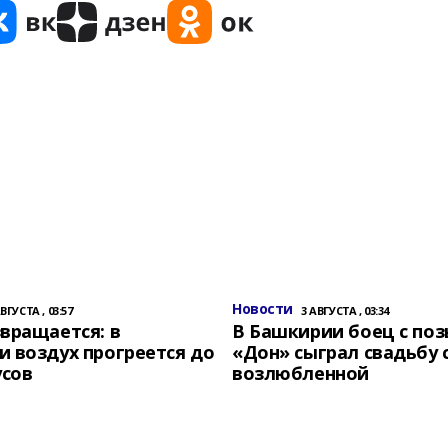
Новости
АВГУСТА , 03:57
3 АВГУСТА , 03:34
вращается: в
В Башкирии боец с по
 воздух прогреется до
«Дон» сыграл свадьбу 
усов
возлюбленной