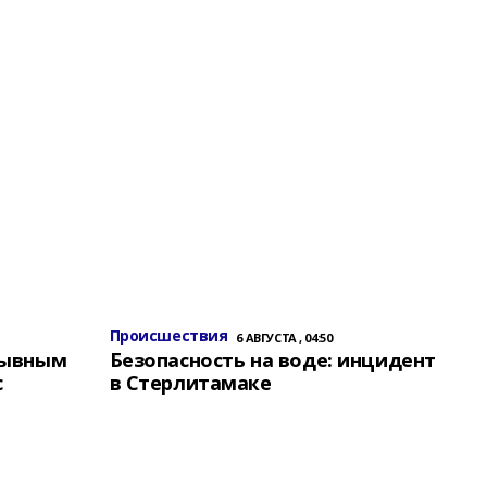
Происшествия
6 АВГУСТА , 04:50
зывным
Безопасность на воде: инцидент
с
в Стерлитамаке