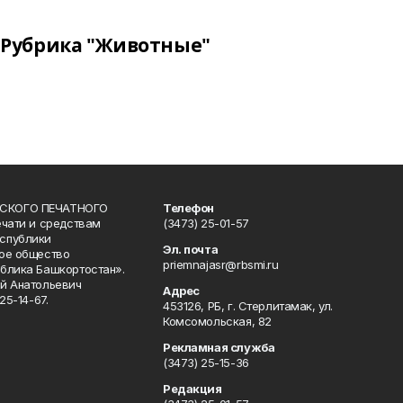
Рубрика "Животные"
СКОГО ПЕЧАТНОГО
Телефон
ечати и средствам
(3473) 25-01-57
спублики
Эл. почта
ое общество
priemnajasr@rbsmi.ru
блика Башкортостан».
й Анатольевич
Адрес
25-14-67.
453126, РБ, г. Стерлитамак, ул.
Комсомольская, 82
Рекламная служба
(3473) 25-15-36
Редакция