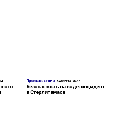
Происшествия
54
6 АВГУСТА , 04:50
яного
Безопасность на воде: инцидент
е
в Стерлитамаке