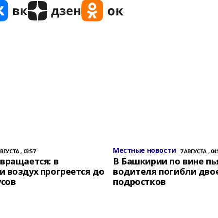
Местные новости
АВГУСТА , 03:57
7 АВГУСТА , 04:
вращается: в
В Башкирии по вине пь
 воздух прогреется до
водителя погибли дво
усов
подростков