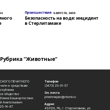
Происшествия
54
6 АВГУСТА , 04:50
яного
Безопасность на воде: инцидент
е
в Стерлитамаке
Рубрика "Животные"
СКОГО ПЕЧАТНОГО
Телефон
ечати и средствам
(3473) 25-01-57
спублики
Эл. почта
ое общество
priemnajasr@rbsmi.ru
блика Башкортостан».
й Анатольевич
Адрес
25-14-67.
453126, РБ, г. Стерлитамак, ул.