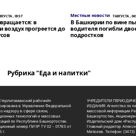
Местные новости
АВГУСТА , 03:57
7 АВГУСТА , 04:
вращается: в
В Башкирии по вине пь
 воздух прогреется до
водителя погибли дво
усов
подростков
Рубрика "Еда и напитки"
Стерлитамакский рабочий»
УЧРЕДИТЕЛИ ПЕРИОДИЧЕ
рирована в Управлении Федеральной
ИЗДАНИЯ: Агентство по п
о надзору в сфере связи,
массовой информации Ре
ионных технологий и массовых
Башкортостан, Акционерн
аций по Республике Башкортостан.
Издательский дом «Респу
ционный номер ПИ № ТУ 02 - 01783 от
Главный редактор Алексе
 г.
Матвеев. Телефон: (3473) 