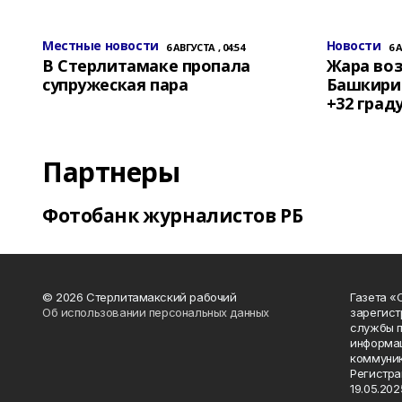
Местные новости
Новости
6 АВГУСТА , 04:54
6 
В Стерлитамаке пропала
Жара воз
супружеская пара
Башкирии
+32 град
Партнеры
Фотобанк журналистов РБ
© 2026 Стерлитамакский рабочий
Газета «
Об использовании персональных данных
зарегист
службы п
информац
коммуник
Регистра
19.05.2025