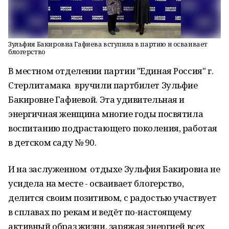
Зульфия Бакировна Гафиева вступила в партию и осваивает
блогерство
В местном отделении партии "Единая Россия" г.
Стерлитамака вручили партбилет Зульфие
Бакировне Гафиевой. Эта удивительная и
энергичная женщина многие годы посвятила
воспитанию подрастающего поколения, работая
в детском саду № 90.
И на заслуженном отдыхе Зульфия Бакировна не
усидела на месте - осваивает блогерство,
делится своим позитивом, с радостью участвует
в сплавах по рекам и ведёт по-настоящему
активный образ жизни, заряжая энергией всех