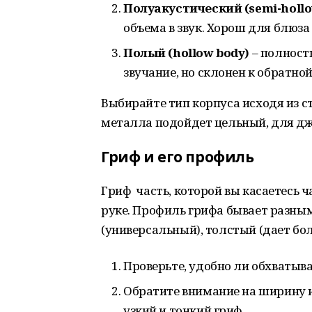
Полуакустический (
semi
-
holl
объема в звук. Хорош для блюза 
Полый (
hollow
body
)
– полност
звучание, но склонен к обратно
Выбирайте тип корпуса исходя из 
металла подойдет цельный, для дж
Гриф и его профиль
Гриф ­ часть, которой вы касаетесь 
руке. Профиль грифа бывает разным
(универсальный), толстый (дает бо
Проверьте, удобно ли обхватыва
Обратите внимание на ширину 
узкий и тонкий гриф.