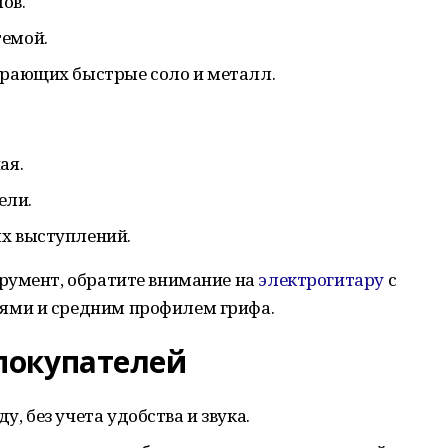
ов.
темой.
грающих быстрые соло и металл.
ая.
ели.
ых выступлений.
румент, обратите внимание на
электрогитару
с
ями и средним профилем грифа.
покупателей
, без учета удобства и звука.