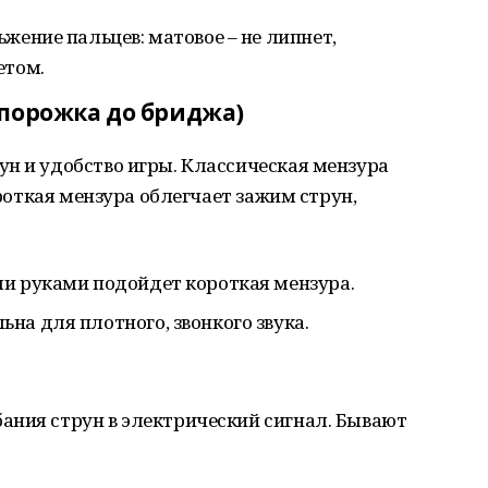
жение пальцев: матовое – не липнет,
етом.
 порожка до бриджа)
н и удобство игры. Классическая мензура
ороткая мензура облегчает зажим струн,
и руками подойдет короткая мензура.
на для плотного, звонкого звука.
ания струн в электрический сигнал. Бывают