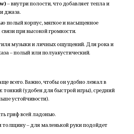
ow
)
– внутри полости, что добавляет тепла и
и джаза.
ью полый корпус, мягкое и насыщенное
й связи при высокой громкости.
стиля музыки и личных ощущений. Для рока и
аза – полый или полуакустический.
чаще всего. Важно, чтобы он удобно лежал в
: тонкий (удобен для быстрой игры), средний
льше устойчивости).
ть гриф всей ладонью.
и толщину – для маленькой руки подойдет