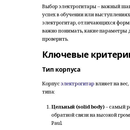
Выбор электрогитары – важный шаг,
успех в обучении или выступления
электрогитар, отличающихся формо
важно понимать, какие параметры д
проверить.
Ключевые критери
Тип корпуса
Корпус
электрогитар
влияет на вес
типа:
Цельный (
solid
body
)
– самый р
обратной связи на высокой громк
Paul.