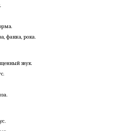
.
орма.
, фанка, рока.
щенный звук.
с.
за.
ус.