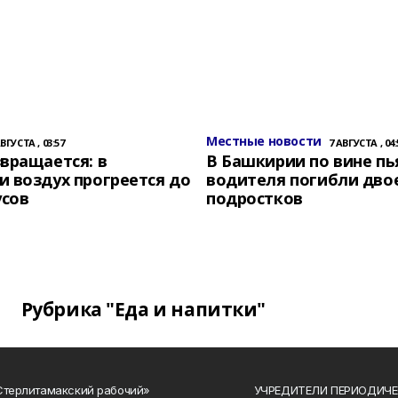
Местные новости
АВГУСТА , 03:57
7 АВГУСТА , 04:
вращается: в
В Башкирии по вине пь
 воздух прогреется до
водителя погибли дво
усов
подростков
Рубрика "Еда и напитки"
Стерлитамакский рабочий»
УЧРЕДИТЕЛИ ПЕРИОДИЧЕ