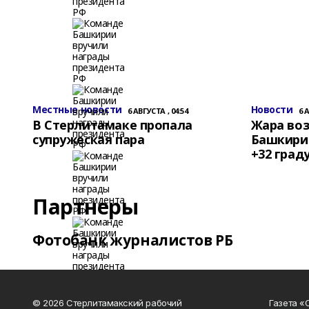
Местные новости
Новости
6 АВГУСТА , 04:54
6 
В Стерлитамаке пропала
Жара воз
супружеская пара
Башкирии
+32 град
Партнеры
Фотобанк журналистов РБ
© 2026 Стерлитамакский рабочий
Газета «