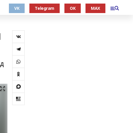
VK
Telegram
OK
MAX
ы
ад