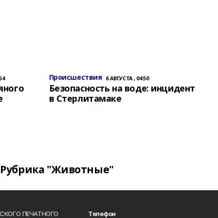
Происшествия
54
6 АВГУСТА , 04:50
яного
Безопасность на воде: инцидент
е
в Стерлитамаке
Рубрика "Животные"
СКОГО ПЕЧАТНОГО
Телефон