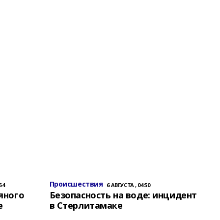
Происшествия
54
6 АВГУСТА , 04:50
яного
Безопасность на воде: инцидент
е
в Стерлитамаке