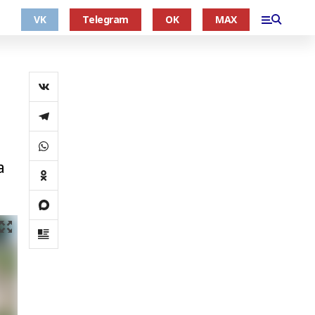
VK
Telegram
OK
MAX
а