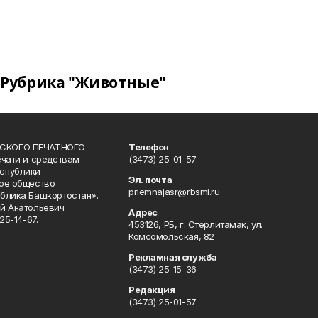
Рубрика "Животные"
СКОГО ПЕЧАТНОГО
Телефон
ечати и средствам
(3473) 25-01-57
спублики
Эл. почта
ое общество
priemnajasr@rbsmi.ru
блика Башкортостан».
й Анатольевич
Адрес
25-14-67.
453126, РБ, г. Стерлитамак, ул.
Комсомольская, 82
Рекламная служба
(3473) 25-15-36
Редакция
(3473) 25-01-57