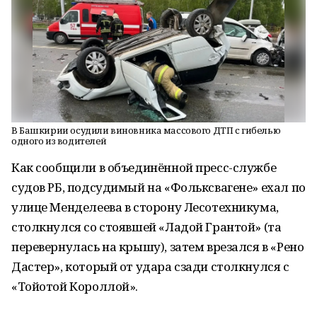
В Башкирии осудили виновника массового ДТП с гибелью
одного из водителей
Как сообщили в объединённой пресс-службе
судов РБ, подсудимый на «Фольксвагене» ехал по
улице Менделеева в сторону Лесотехникума,
столкнулся со стоявшей «Ладой Грантой» (та
перевернулась на крышу), затем врезался в «Рено
Дастер», который от удара сзади столкнулся с
«Тойотой Короллой».