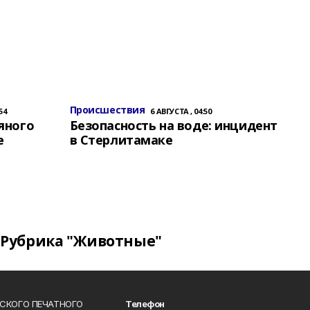
Происшествия
54
6 АВГУСТА , 04:50
яного
Безопасность на воде: инцидент
е
в Стерлитамаке
Рубрика "Животные"
СКОГО ПЕЧАТНОГО
Телефон