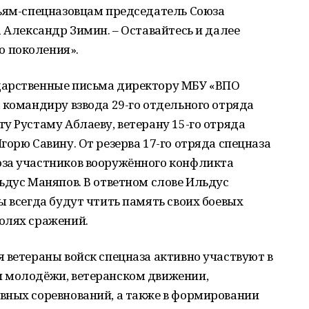
тьям-спецназовцам председатель Союза
 Александр Зимин. – Оставайтесь и далее
 поколения».
дарственные письма директору МБУ «ВПО
 командиру взвода 29-го отдельного отряда
у Рустаму Аблаеву, ветерану 15-го отряда
горю Савину. От резерва 17-го отряда спецназа
за участников вооружённого конфликта
ьдус Маняпов. В ответном слове Ильдус
ы всегда будут чтить память своих боевых
олях сражений.
 ветераны войск спецназа активно участвуют в
 молодёжи, ветеранском движении,
вных соревнований, а также в формировании