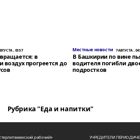
Местные новости
АВГУСТА , 03:57
7 АВГУСТА , 04:
вращается: в
В Башкирии по вине пь
 воздух прогреется до
водителя погибли дво
усов
подростков
Рубрика "Еда и напитки"
Стерлитамакский рабочий»
УЧРЕДИТЕЛИ ПЕРИОДИЧЕ