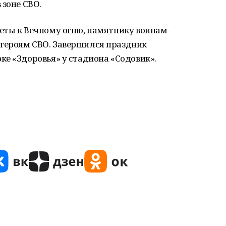
 зоне СВО.
еты к Вечному огню, памятнику воинам-
героям СВО. Завершился праздник
е «Здоровья» у стадиона «Содовик».