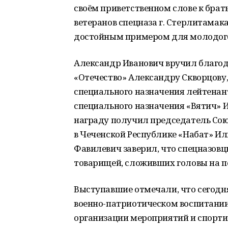
своём приветственном слове к бра
ветеранов спецназа г. Стерлитамака
достойным примером для молодого
Александр Иванович вручил благо
«Отечество» Александру Скворцову,
специального назначения лейтенант
специального назначения «Вятич» И
награду получил председатель Сою
в Чеченской Республике «Набат» Ил
Фавилевич заверил, что спецназовц
товарищей, сложивших головы на п
Выступавшие отмечали, что сегодня
военно-патриотическом воспитании
организации мероприятий и спорти