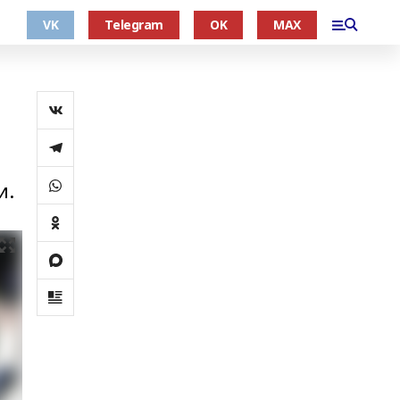
VK
Telegram
OK
MAX
и.