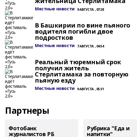
жительница Стерлитамака
Местные новости
9 АВГУСТА , 07:28
В Башкирии по вине пьяного
водителя погибли двое
подростков
Местные новости
7 АВГУСТА , 04:54
Реальный тюремный срок
получил житель
Стерлитамака за повторную
пьяную езду
Местные новости
9 АВГУСТА , 05:31
Партнеры
Фотобанк
Рубрика "Еда и
журналистов РБ
напитки"