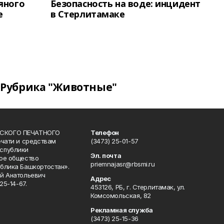
яного
Безопасность на воде: инцидент
е
в Стерлитамаке
Рубрика "Животные"
СКОГО ПЕЧАТНОГО
Телефон
ечати и средствам
(3473) 25-01-57
спублики
Эл. почта
ое общество
priemnajasr@rbsmi.ru
блика Башкортостан».
й Анатольевич
Адрес
25-14-67.
453126, РБ, г. Стерлитамак, ул.
Комсомольская, 82
Рекламная служба
(3473) 25-15-36