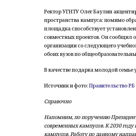
Ректор
УГНТУ
Олег
Баулин
акценти
пространства
кампуса:
помимо
обр
площадка
способствует
установле
совместных
проектов.
Он
сообщил
организации
со
следующего
учебно
обоих
вузов
по
общеобразовательн
В
качестве
подарка
молодой
семье
Источник и фото:
Правительство РБ
Справочно
Напомним, по поручению Президента
современных кампусов. К 2030 году в
кампусов. Работу по данному напра