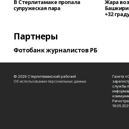
В Стерлитамаке пропала
Жара воз
супружеская пара
Башкирии
+32 град
Партнеры
Фотобанк журналистов РБ
© 2026 Стерлитамакский рабочий
Газета «
Об использовании персональных данных
зарегист
службы п
информац
коммуник
Регистра
19.05.2025