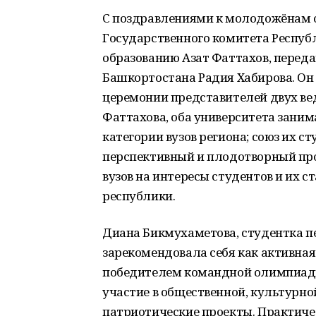
С
поздравлениями
к
молодожёнам
Государственного
комитета
Респуб
образованию
Азат
Фаттахов,
перед
Башкортостана
Радия
Хабирова.
Он
церемонии
представителей
двух
ве
Фаттахова,
оба
университета
заним
категории
вузов
региона;
союз
их
ст
перспективный
и
плодотворный
про
вузов
на
интересы
студентов
и
их
ст
республики.
Диана
Бикмухаметова,
студентка
п
зарекомендовала
себя
как
активная
победителем
командной
олимпиа
участие
в
общественной,
культурно
патриотические
проекты.
Практиче