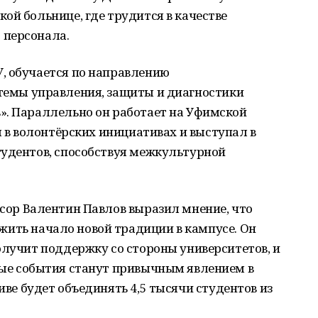
кой
больнице,
где
трудится
в
качестве
о
персонала.
,
обучается
по
направлению
темы
управления,
защиты
и
диагностики
».
Параллельно
он
работает
на
Уфимской
л
в
волонтёрских
инициативах
и
выступал
в
удентов,
способствуя
межкультурной
сор
Валентин
Павлов
выразил
мнение,
что
жить
начало
новой
традиции
в
кампусе.
Он
лучит
поддержку
со
стороны
университетов,
и
ые
события
станут
привычным
явлением
в
иве
будет
объединять
4,5 тысячи
студентов
из