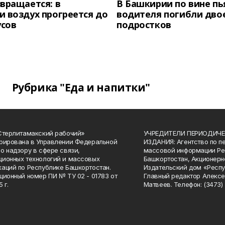
вращается: в
В Башкирии по вине пь
 воздух прогреется до
водителя погибли дво
усов
подростков
Рубрика "Еда и напитки"
Стерлитамакский рабочий»
УЧРЕДИТЕЛИ ПЕРИОДИЧЕ
рирована в Управлении Федеральной
ИЗДАНИЯ: Агентство по п
о надзору в сфере связи,
массовой информации Ре
ионных технологий и массовых
Башкортостан, Акционерн
аций по Республике Башкортостан.
Издательский дом «Респу
ционный номер ПИ № ТУ 02 - 01783 от
Главный редактор Алексе
 г.
Матвеев. Телефон: (3473) 