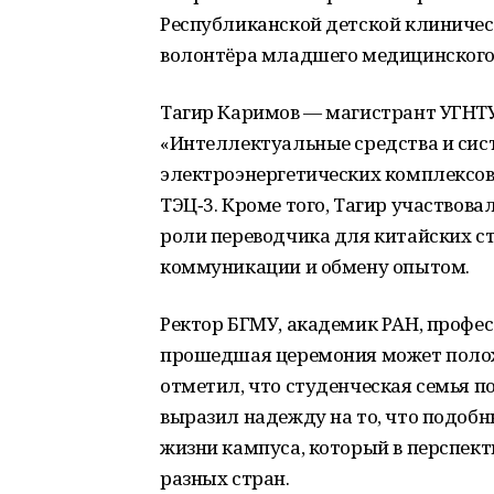
Республиканской
детской
клиничес
волонтёра
младшего
медицинског
Тагир
Каримов — магистрант
УГНТУ
«Интеллектуальные
средства
и
сис
электроэнергетических
комплексов
ТЭЦ‑3.
Кроме
того,
Тагир
участвова
роли
переводчика
для
китайских
ст
коммуникации
и
обмену
опытом.
Ректор
БГМУ,
академик
РАН,
профес
прошедшая
церемония
может
поло
отметил,
что
студенческая
семья
по
выразил
надежду
на
то,
что
подобн
жизни
кампуса,
который
в
перспект
разных
стран.