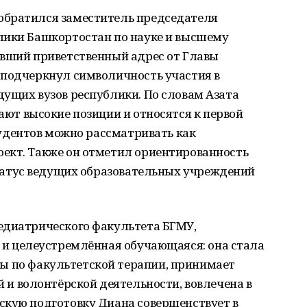
обратился
заместитель
председателя
лики
Башкортостан
по
науке
и
высшему
авший
приветственный
адрес
от
Главы
подчеркнул
символичность
участия
в
дущих
вузов
республики.
По
словам
Азата
ают
высокие
позиции
и
относятся
к
первой
удентов
можно
рассматривать
как
ект.
Также
он
отметил
ориентированность
атус
ведущих
образовательных
учреждений
едиатрического
факультета
БГМУ,
и
целеустремлённая
обучающаяся:
она
стала
ды
по
факультетской
терапии,
принимает
й
и
волонтёрской
деятельности,
вовлечена
в
скую
подготовку
Диана
совершенствует
в