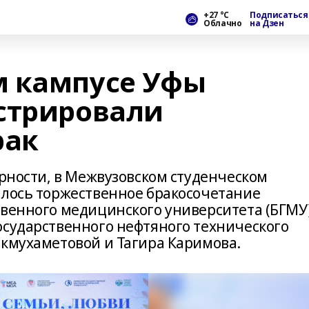
+27 °С
Подписаться
Облачно
на Дзен
м кампусе Уфы
стрировали
рак
ерности, в Межвузовском студенческом
ялось торжественное бракосочетание
твенного медицинского университета (БГМУ
осударственного нефтяного технического
икмухаметовой и Тагира Каримова.