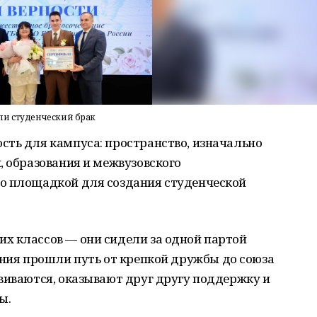
ли студенческий брак
сть
для
кампуса:
пространство,
изначально
,
образования
и
межвузовского
о
площадкой
для
создания
студенческой
их
классов — они
сидели
за
одной
партой
ния
прошли
путь
от
крепкой
дружбы
до
союза
виваются,
оказывают
друг
другу
поддержку
и
ы.