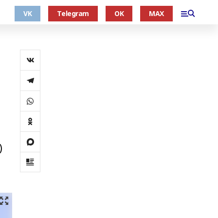
VK
Telegram
OK
MAX
)