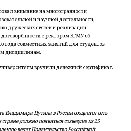
ровал
внимание
на
многогранности
азовательной
и
научной
деятельности,
нию
дружеских
связей
и
реализации
о
договорённости
с
ректором
БГМУ
об
го
года
совместных
занятий
для
студентов
ым
дисциплинам.
университеты
вручили
денежный
сертификат.
 Владимира Путина в России создается сеть
 стране должно появиться созвездие из 25
влению ведет Правительство Российской