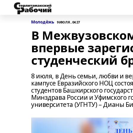
Молодёжь
9 ИЮЛЯ , 04:27
В Межвузовско
впервые зареги
студенческий б
8 июля, в День семьи, любви и в
кампусе Евразийского НОЦ состо
студентов Башкирского государс
Минздрава России и Уфимского г
университета (УГНТУ) – Дианы Б