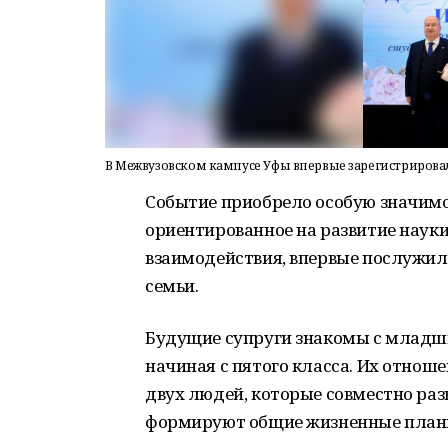
В Межвузовском кампусе Уфы впервые зарегистрирова
Событие
приобрело
особую
значимо
ориентированное
на
развитие
науки
взаимодействия,
впервые
послужил
семьи.
Будущие
супруги
знакомы
с
младш
начиная
с
пятого
класса.
Их
отноше
двух
людей,
которые
совместно
раз
формируют
общие
жизненные
план