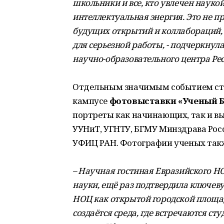
школьники и все, кто увлечен наукой
интеллектуальная энергия. Это не пр
будущих открытий и коллабораций, 
для серьезной работы, - подчеркну
научно-образовательного центра Р
Отдельным значимым событием ста
кампусе
фотовыставки «Ученый 
портреты как начинающих, так и в
УУНиТ, УГНТУ, БГМУ Минздрава Рос
УФИЦ РАН. Фотографии ученых такж
– Научная гостиная Евразийского Н
науки, ещё раз подтвердила ключев
НОЦ как открытой городской площад
создаётся среда, где встречаются с