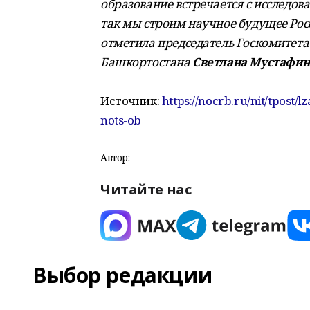
образование встречается с исследов
так мы строим научное будущее Росс
отметила председатель Госкомитета
Башкортостана
Светлана Мустафин
Источник:
https://nocrb.ru/nit/tpos
nots-ob
Автор:
Читайте нас
Выбор редакции