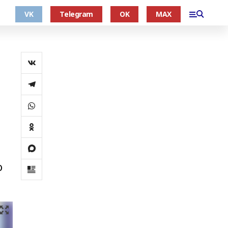
VK
Telegram
OK
MAX
о