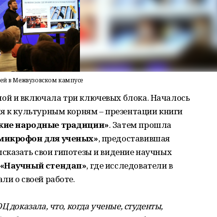
тей в Межвузовском кампусе
ой и включала три ключевых блока. Началось
ия к культурным корням – презентации книги
кие народные традиции»
. Затем прошла
микрофон для ученых»
, предоставившая
сказать свои гипотезы и видение научных
«Научный стендап»
, где исследователи в
ли о своей работе.
 доказала, что, когда ученые, студенты,