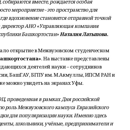
, собираются вместе, рождается особая
осто мероприятие - это пространство для
где вдохновение становится отправной точкой
ла директор АНО «Управляющая компания
еспублики Башкортостан»
Наталия Латыпова.
ло открытие в Межвузовском студенческом
Башкортостана»
. На выставке представлены
ыдающихся деятелей науки – сотрудников
сии, БашГАУ, БГПУ им. М.Акмуллы, ИПСМ РАН и
е можно увидеть на экранах Уфы.
ОЦ, проведенная в рамках Дня российской
ую роль Межвузовского кампуса Евразийского
ки для популяризации науки. Именно здесь
туденты, школьники, учёные, предприниматели и