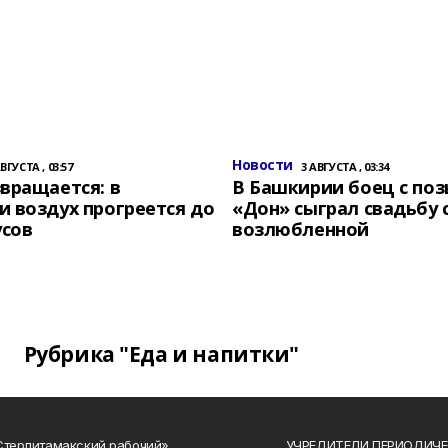
Новости
АВГУСТА , 03:57
3 АВГУСТА , 03:34
вращается: в
В Башкирии боец с по
 воздух прогреется до
«Дон» сыграл свадьбу 
усов
возлюбленной
Рубрика "Еда и напитки"
Стерлитамакский рабочий»
УЧРЕДИТЕЛИ ПЕРИОДИЧЕ