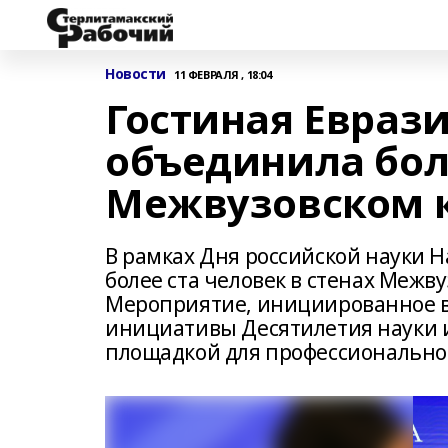
Новости
11 ФЕВРАЛЯ , 18:04
Гостиная Евраз
объединила боле
Межвузовском 
В рамках Дня российской науки 
более ста человек в стенах Межву
Мероприятие, инициированное в
инициативы Десятилетия науки и
площадкой для профессиональног