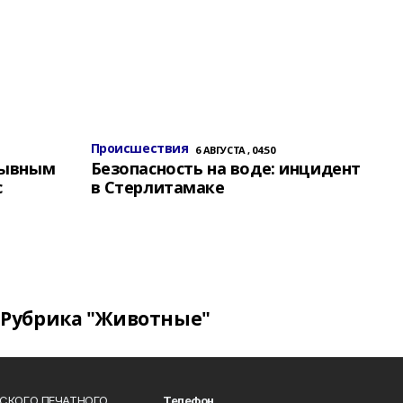
Происшествия
6 АВГУСТА , 04:50
зывным
Безопасность на воде: инцидент
с
в Стерлитамаке
Рубрика "Животные"
СКОГО ПЕЧАТНОГО
Телефон