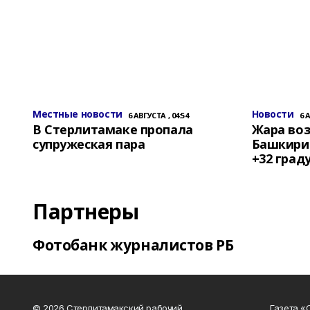
Местные новости
Новости
6 АВГУСТА , 04:54
6 
В Стерлитамаке пропала
Жара воз
супружеская пара
Башкирии
+32 град
Партнеры
Фотобанк журналистов РБ
© 2026 Стерлитамакский рабочий
Газета «