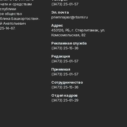
ечати и средствам
(3473) 25-01-57
спублики
Эл. почта
ое общество
priemnajasr@rbsmi.ru
блика Башкортостан».
й Анатольевич
Адрес
25-14-67.
453126, РБ, г. Стерлитамак, ул.
Комсомольская, 82
Рекламная служба
(3473) 25-15-36
Редакция
(3473) 25-01-57
Приемная
(3473) 25-01-57
Сотрудничество
(3473) 25-15-36
Отдел кадров
(3473) 25-61-29