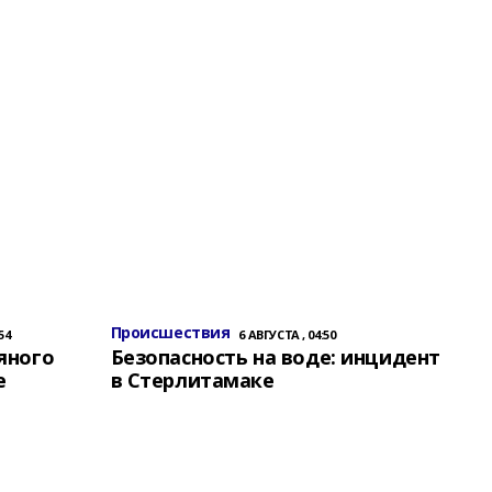
Происшествия
54
6 АВГУСТА , 04:50
яного
Безопасность на воде: инцидент
е
в Стерлитамаке