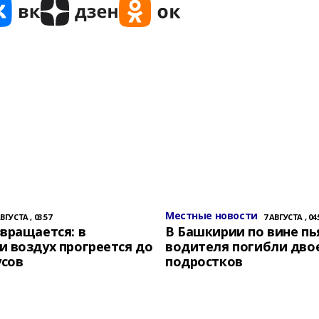
Местные новости
АВГУСТА , 03:57
7 АВГУСТА , 04:
вращается: в
В Башкирии по вине пь
 воздух прогреется до
водителя погибли дво
усов
подростков