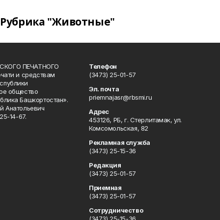
Рубрика "Животные"
СКОГО ПЕЧАТНОГО
Телефон
ечати и средствам
(3473) 25-01-57
спублики
Эл. почта
ое общество
priemnajasr@rbsmi.ru
блика Башкортостан».
й Анатольевич
Адрес
25-14-67.
453126, РБ, г. Стерлитамак, ул.
Комсомольская, 82
Рекламная служба
(3473) 25-15-36
Редакция
(3473) 25-01-57
Приемная
(3473) 25-01-57
Сотрудничество
(3473) 25-15-36