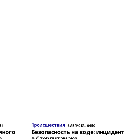
Происшествия
54
6 АВГУСТА , 04:50
яного
Безопасность на воде: инцидент
е
в Стерлитамаке