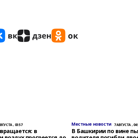
Местные новости
АВГУСТА , 03:57
7 АВГУСТА , 04:
вращается: в
В Башкирии по вине пь
 воздух прогреется до
водителя погибли дво