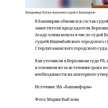
Владимир Путин назначил судей в Башкирию
В Башкирии обновился состав судей
заместителя председателя Верховн
Асадуллина вошла в число судей Ве
судьёй Ишимбайского городского су
Стерлитамакского городского суда.
Как уточнили в Верховном суде РБ,
в основном из за истечения срока 
необходимости их повторного утве
Источник: ИА «Башинформ»
Фото: Мария Выблова