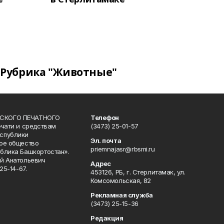
Рубрика "Животные"
СКОГО ПЕЧАТНОГО
Телефон
ечати и средствам
(3473) 25-01-57
спублики
Эл. почта
ое общество
priemnajasr@rbsmi.ru
блика Башкортостан».
й Анатольевич
Адрес
25-14-67.
453126, РБ, г. Стерлитамак, ул.
Комсомольская, 82
Рекламная служба
(3473) 25-15-36
Редакция