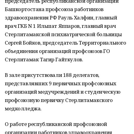
председатель республиканской организации
Башкортостана профсоюза работников
здравоохранения РФ Рауль Халфин, главный
врач ГКБ N 1 Ильшат Яппаров, главный врач
Стерлитамакской психиатрической больницы
Сергей Бойков, председатель Территориального
объединения организаций профсоюзов ГО
Стерлитамак Тагир Гайткулов.
В зале присутствовали 188 делегатов,
представлявших 9 первичных профсоюзных
организаций медучреждений и студенческую
профсоюзную первичку Стерлитамакского
медколледжа.
О работе республиканской профсоюзной
организации работников здравоохранения