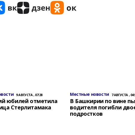
овости
Местные новости
9 АВГУСТА , 07:28
7 АВГУСТА , 04:
ний юбилей отметила
В Башкирии по вине пь
ица Стерлитамака
водителя погибли дво
подростков