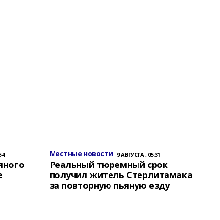
Местные новости
54
9 АВГУСТА , 05:31
яного
Реальный тюремный срок
е
получил житель Стерлитамака
за повторную пьяную езду