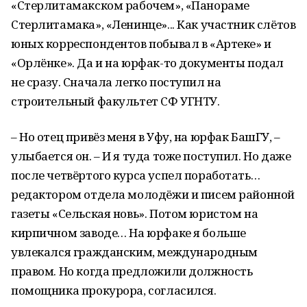
«Стерлитамакском рабочем», «Панораме
Стерлитамака», «Ленинце»... Как участник слётов
юных корреспондентов побывал в «Артеке» и
«Орлёнке». Да и на юрфак-то документы подал
не сразу. Сначала легко поступил на
строительный факультет СФ УГНТУ.
– Но отец привёз меня в Уфу, на юрфак БашГУ, –
улыбается он. – И я туда тоже поступил. Но даже
после четвёртого курса успел поработать…
редактором отдела молодёжи и писем районной
газеты «Сельская новь». Потом юристом на
кирпичном заводе… На юрфаке я больше
увлекался гражданским, международным
правом. Но когда предложили должность
помощника прокурора, согласился.