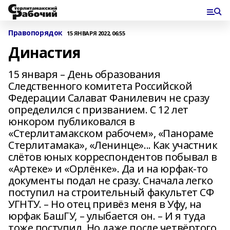
Правопорядок
15 ЯНВАРЯ 2022, 06:55
Династия
15 января – День образования
Следственного комитета Российской
Федерации Салават Фанилевич не сразу
определился с призванием. С 12 лет
юнкором публиковался в
«Стерлитамакском рабочем», «Панораме
Стерлитамака», «Ленинце»... Как участник
слётов юных корреспондентов побывал в
«Артеке» и «Орлёнке». Да и на юрфак-то
документы подал не сразу. Сначала легко
поступил на строительный факультет СФ
УГНТУ. – Но отец привёз меня в Уфу, на
юрфак БашГУ, – улыбается он. – И я туда
тоже поступил. Но даже после четвёртого