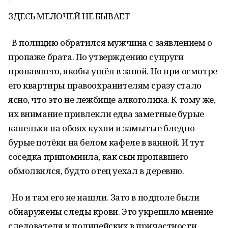
ЗДЕСЬ МЕЛОЧЕЙ НЕ БЫВАЕТ
В полицию обратился мужчина с заявлением о
пропаже брата. По утверждению супруги
пропавшего, якобы ушёл в запой. Но при осмотре
его квартиры правоохранителям сразу стало
ясно, что это не лежбище алкоголика. К тому же,
их внимание привлекли едва заметные бурые
капельки на обоях кухни и замытые бледно-
бурые потёки на белом кафеле в ванной. И тут
соседка припомнила, как сын пропавшего
обмолвился, будто отец уехал в деревню.
Но и там его не нашли. Зато в подполе были
обнаружены следы крови. Это укрепило мнение
следователя и полицейских в причастности