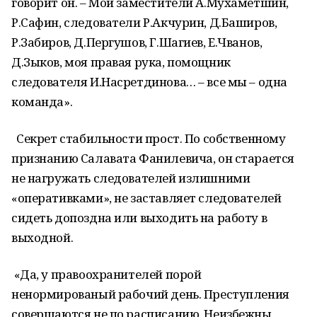
говорит он. – Мои заместители А.Мухаметшин,
Р.Сафин, следователи Р.Акчурин, Д.Баширов,
Р.Забиров, Д.Пергушов, Г.Шагиев, Е.Чванов,
Д.Зыков, моя правая рука, помощник
следователя И.Насретдинова… – все мы – одна
команда».
Секрет стабильности прост. По собственному
признанию Салавата Фанилевича, он старается
не нагружать следователей излишними
«оперативками», не заставляет следователей
сидеть допоздна или выходить на работу в
выходной.
«Да, у правоохранителей порой
ненормированый рабочий день. Преступления
совершаются не по расписанию. Неизбежны