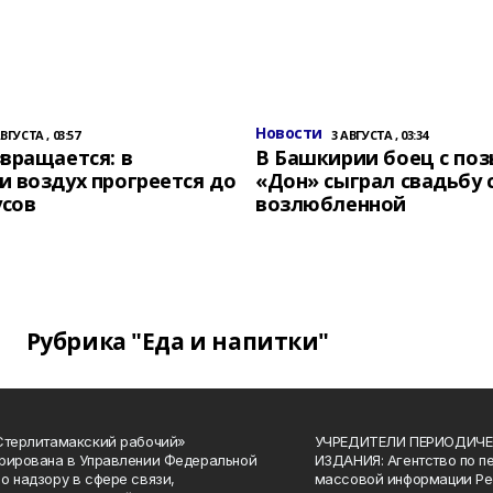
Новости
АВГУСТА , 03:57
3 АВГУСТА , 03:34
вращается: в
В Башкирии боец с по
 воздух прогреется до
«Дон» сыграл свадьбу 
усов
возлюбленной
Рубрика "Еда и напитки"
Стерлитамакский рабочий»
УЧРЕДИТЕЛИ ПЕРИОДИЧЕ
рирована в Управлении Федеральной
ИЗДАНИЯ: Агентство по п
о надзору в сфере связи,
массовой информации Ре