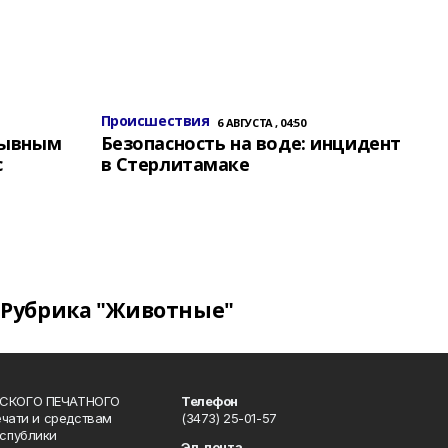
Происшествия
6 АВГУСТА , 04:50
зывным
Безопасность на воде: инцидент
с
в Стерлитамаке
Рубрика "Животные"
СКОГО ПЕЧАТНОГО
Телефон
ечати и средствам
(3473) 25-01-57
спублики
Эл. почта