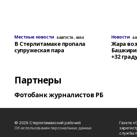
Местные новости
Новости
6 АВГУСТА , 04:54
6 
В Стерлитамаке пропала
Жара воз
супружеская пара
Башкирии
+32 град
Партнеры
Фотобанк журналистов РБ
© 2026 Стерлитамакский рабочий
Газета «
Об использовании персональных данных
зарегист
службы п