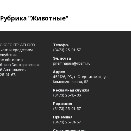
Рубрика "Животные"
СКОГО ПЕЧАТНОГО
Телефон
ечати и средствам
(3473) 25-01-57
спублики
Эл. почта
ое общество
priemnajasr@rbsmi.ru
блика Башкортостан».
й Анатольевич
Адрес
25-14-67.
453126, РБ, г. Стерлитамак, ул.
Комсомольская, 82
Рекламная служба
(3473) 25-15-36
Редакция
(3473) 25-01-57
Приемная
(3473) 25-01-57
Сотрудничество