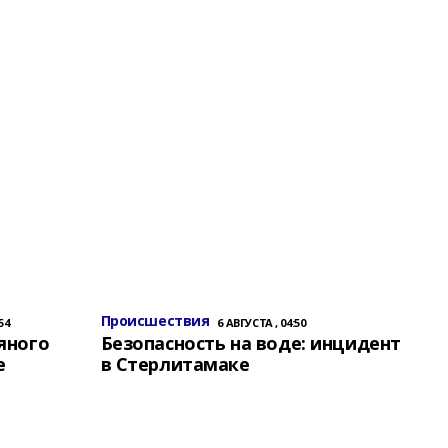
Происшествия
54
6 АВГУСТА , 04:50
яного
Безопасность на воде: инцидент
е
в Стерлитамаке