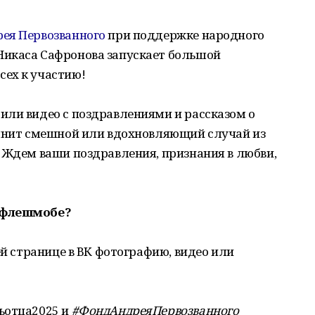
ея Первозванного
при поддержке народного
Никаса Сафронова запускает большой
ех к участию!
или видео с поздравлениями и рассказом о
омнит смешной или вдохновляющий случай из
 Ждем ваши поздравления, признания в любви,
м флешмобе?
ей странице в ВК фотографию, видео или
ьотца2025 и
#ФондАндреяПервозванного