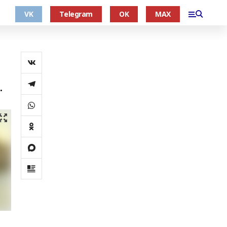
VK
Telegram
OK
MAX
.