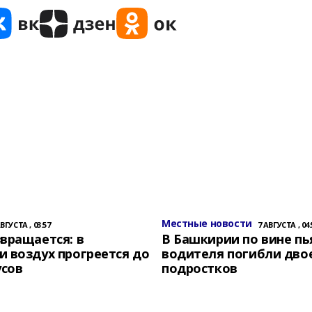
Местные новости
АВГУСТА , 03:57
7 АВГУСТА , 04:
вращается: в
В Башкирии по вине пь
 воздух прогреется до
водителя погибли дво
усов
подростков