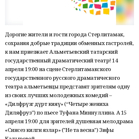
Дорогие жители и гости города Стерлитамак,
сохраняя добрые традиции обменных гастролей,
к нам приезжает Альметьевский татарский
государственный драматический театр! 14
апреля 19:00 на сцене Стерлитамакского
государственного русского драматического
театра альметьевцы представят зрителям одну
из своих лучших молодежных комедий –
«Диләфрүзгә дүрт кияү» (“Четыре жениха
Диляфруз”) по пьесе Туфана Миннуллина. А 15
апреля 19:00 для зрителей душевная мелодрама
«Синсез килгән язлар» ("Не та весна") Зифы
Кадыровой.