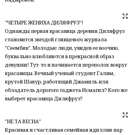
"ЧЕТЫРЕ ЖЕНИХА ДИЛЯФРУЗ"!
Однажды первая красавица деревни Диляфруз
становится звездой глянцевого журнала
"Сөембикә". Молодые люди, увидев ее воочию,
буквально влюбляются в прекрасной образ
девушки! Тут-то и начинается переполох вокруг
красавицы. Вечный ученый студент Галим,
крутой Шакур, работящий Джамиль или
обладатель дорогого гаджета Исмагил? Кого же
выберет красавица Диляфруз?
"НЕ ТА ВЕСНА"
Красивая и счастливая семейная идиллия пар