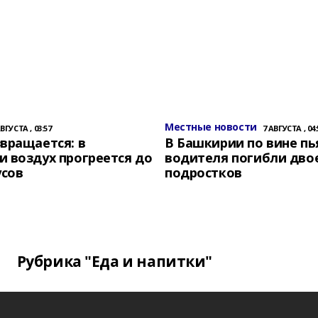
Местные новости
АВГУСТА , 03:57
7 АВГУСТА , 04:
вращается: в
В Башкирии по вине пь
 воздух прогреется до
водителя погибли дво
усов
подростков
Рубрика "Еда и напитки"