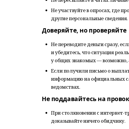
Не участвуйте в опросах, где п
другие персональные сведения.
Доверяйте, но проверяйте
Не переводите деньги сразу, ес
и убедитесь, что ситуация реал
у общих знакомых — возможно,
Если получили письмо о выплат
информацию на официальных са
ведомствах.
Не поддавайтесь на прово
При столкновении с интернет-тр
доказывайте ничего обидчику.