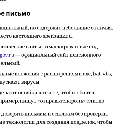
ое письмо
фициальный, но содержит небольшие отличия,
есто настоящего sberbank.ru.
ннические сайты, замаскированные под
.gov.ru
— официальный сайт пенсионного
ельный.
ьные вложения с расширениями exe, bat, vbs,
апускают вирусы.
елают ошибки в тексте, чтобы обойти
пример, пишут «отправьтепароль» слитно.
доверять письмам и ссылкам без проверки.
е технологии для создания подделок, чтобы