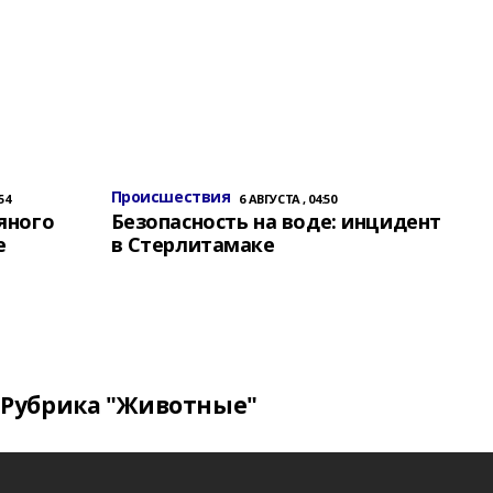
Происшествия
54
6 АВГУСТА , 04:50
яного
Безопасность на воде: инцидент
е
в Стерлитамаке
Рубрика "Животные"