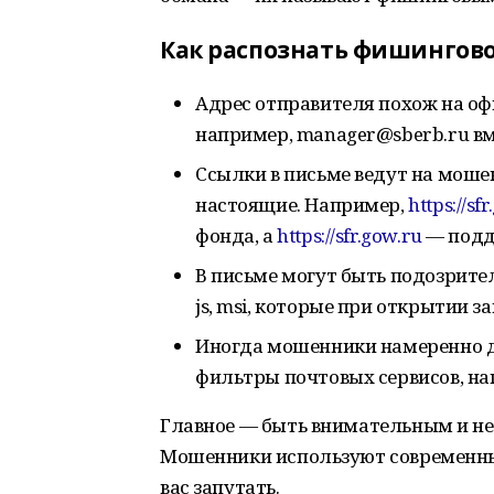
Как распознать фишингов
Адрес отправителя похож на о
например, manager@sberb.ru вм
Ссылки в письме ведут на моше
настоящие. Например,
https://sfr
фонда, а
https://sfr.gow.ru
— подд
В письме могут быть подозрител
js, msi, которые при открытии з
Иногда мошенники намеренно д
фильтры почтовых сервисов, на
Главное — быть внимательным и не 
Мошенники используют современны
вас запутать.