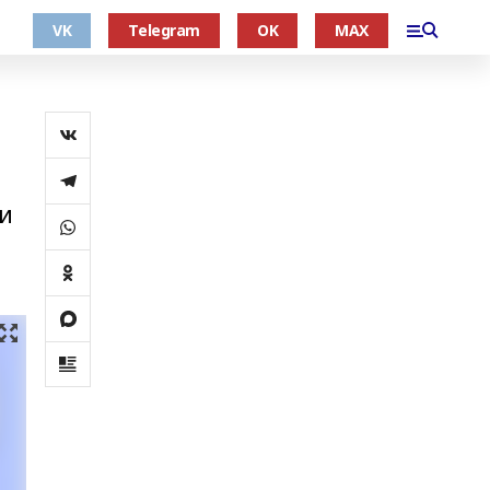
VK
Telegram
OK
MAX
 и