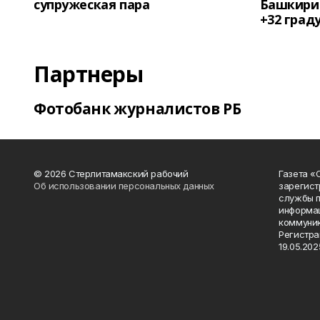
супружеская пара
Башкирии
+32 град
Партнеры
Фотобанк журналистов РБ
© 2026 Стерлитамакский рабочий
Газета «
Об использовании персональных данных
зарегист
службы п
информац
коммуник
Регистра
19.05.2025