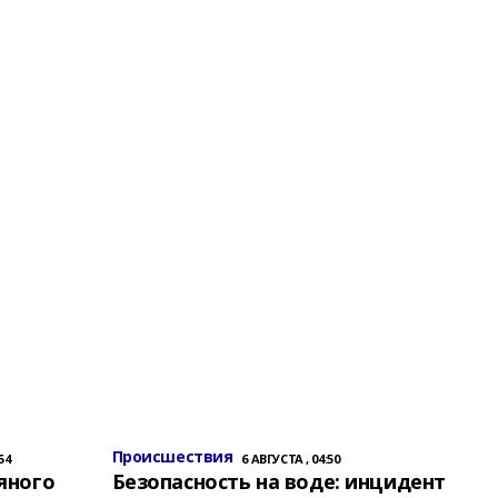
Происшествия
54
6 АВГУСТА , 04:50
яного
Безопасность на воде: инцидент