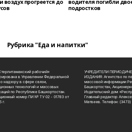
 воздух прогреется до
водителя погибли дво
усов
подростков
Рубрика "Еда и напитки"
Стерлитамакский рабочий»
УЧРЕДИТЕЛИ ПЕРИОДИЧЕ
рирована в Управлении Федеральной
ИЗДАНИЯ: Агентство по п
о надзору в сфере связи,
массовой информации Ре
ионных технологий и массовых
Башкортостан, Акционерн
аций по Республике Башкортостан.
Издательский дом «Респу
ционный номер ПИ № ТУ 02 - 01783 от
Главный редактор Алексе
 г.
Матвеев. Телефон: (3473) 