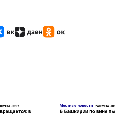
Местные новости
АВГУСТА , 03:57
7 АВГУСТА , 04:
вращается: в
В Башкирии по вине пь