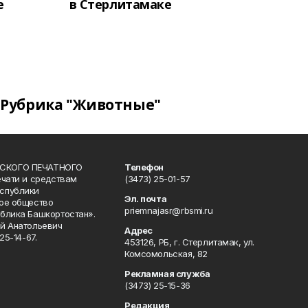
е
в Стерлитамаке
Рубрика "Животные"
СКОГО ПЕЧАТНОГО
Телефон
ечати и средствам
(3473) 25-01-57
спублики
Эл. почта
ое общество
priemnajasr@rbsmi.ru
блика Башкортостан».
й Анатольевич
Адрес
25-14-67.
453126, РБ, г. Стерлитамак, ул.
Комсомольская, 82
Рекламная служба
(3473) 25-15-36
Редакция