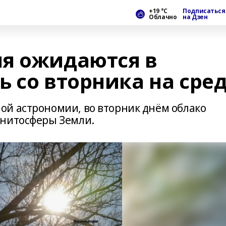
+19 °С
Подписаться
Облачно
на Дзен
я ожидаются в
 со вторника на сре
й астрономии, во вторник днём облако
гнитосферы Земли.