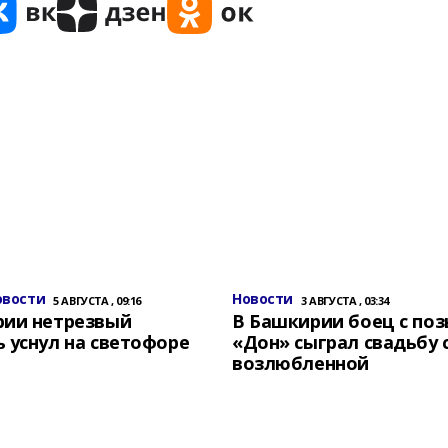
овости
Новости
5 АВГУСТА , 09:16
3 АВГУСТА , 03:34
рии нетрезвый
В Башкирии боец с по
 уснул на светофоре
«Дон» сыграл свадьбу 
возлюбленной