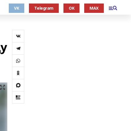
VK
Telegram
OK
MAX
ду