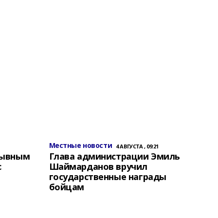
Местные новости
4 АВГУСТА , 09:21
зывным
Глава администрации Эмиль
с
Шаймарданов вручил
государственные награды
бойцам