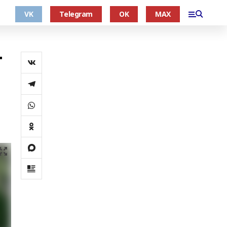
VK
Telegram
OK
MAX
т