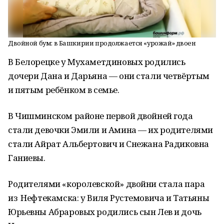
Двойной бум: в Башкирии продолжается «урожай» двоен
В Белорецке у Мухаметдиновых родились
дочери Дана и Дарьяна — они стали четвёртым
и пятым ребёнком в семье.
В Чишминском районе первой двойней года
стали девочки Эмили и Амина — их родителями
стали Айрат Альбертович и Снежана Радиковна
Ганиевы.
Родителями «королевской» двойни стала пара
из Нефтекамска: у Виля Рустемовича и Татьяны
Юрьевны Абраровых родились сын Лев и дочь