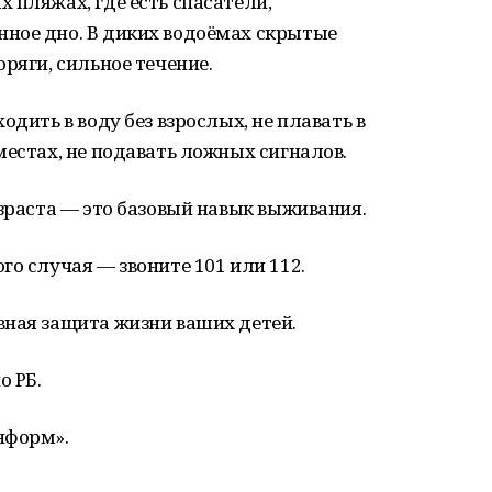
 пляжах, где есть спасатели,
ное дно. В диких водоёмах скрытые
ряги, сильное течение.
одить в воду без взрослых, не плавать в
местах, не подавать ложных сигналов.
озраста — это базовый навык выживания.
го случая — звоните 101 или 112.
вная защита жизни ваших детей.
о РБ.
нформ».