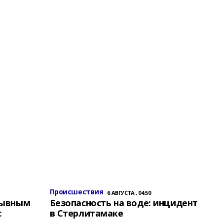
Происшествия
6 АВГУСТА , 04:50
зывным
Безопасность на воде: инцидент
с
в Стерлитамаке