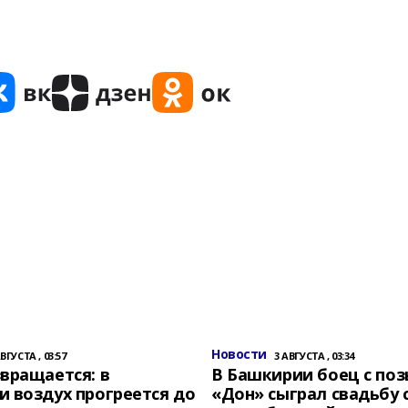
Новости
АВГУСТА , 03:57
3 АВГУСТА , 03:34
вращается: в
В Башкирии боец с по
 воздух прогреется до
«Дон» сыграл свадьбу 