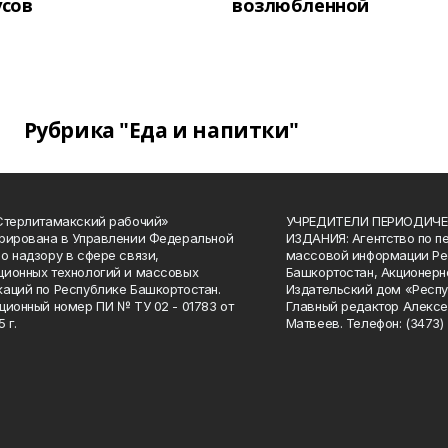
усов
возлюбленной
Рубрика "Еда и напитки"
Стерлитамакский рабочий»
УЧРЕДИТЕЛИ ПЕРИОДИЧЕ
рирована в Управлении Федеральной
ИЗДАНИЯ: Агентство по п
о надзору в сфере связи,
массовой информации Ре
ионных технологий и массовых
Башкортостан, Акционерн
аций по Республике Башкортостан.
Издательский дом «Респу
ционный номер ПИ № ТУ 02 - 01783 от
Главный редактор Алексе
 г.
Матвеев. Телефон: (3473) 