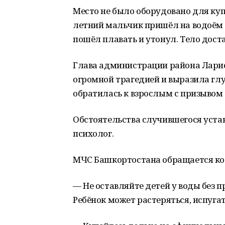
Место не было оборудовано для куп
летний мальчик пришёл на водоём в
пошёл плавать и утонул. Тело дост
Глава администрации района Лари
огромной трагедией и выразила гл
обратилась к взрослым с призывом
Обстоятельства случившегося уста
психолог.
МЧС Башкортостана обращается ко
— Не оставляйте детей у воды без 
Ребёнок может растеряться, испугат