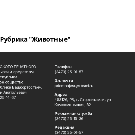
Рубрика "Животные"
СКОГО ПЕЧАТНОГО
Телефон
ечати и средствам
(3473) 25-01-57
спублики
Эл. почта
ое общество
priemnajasr@rbsmi.ru
блика Башкортостан».
й Анатольевич
Адрес
25-14-67.
453126, РБ, г. Стерлитамак, ул.
Комсомольская, 82
Рекламная служба
(3473) 25-15-36
Редакция
(3473) 25-01-57